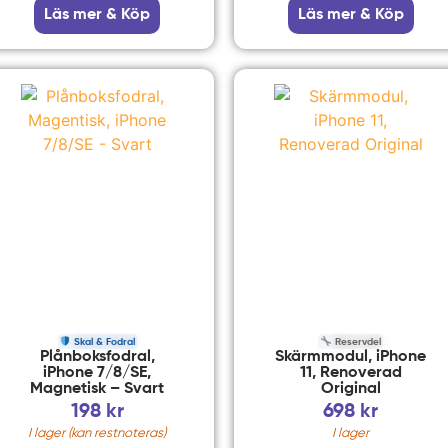
Läs mer & Köp
Läs mer & Köp
Skal & Fodral
Reservdel
Plånboksfodral,
Skärmmodul, iPhone
iPhone 7/8/SE,
11, Renoverad
Magnetisk – Svart
Original
198
kr
698
kr
I lager (kan restnoteras)
I lager