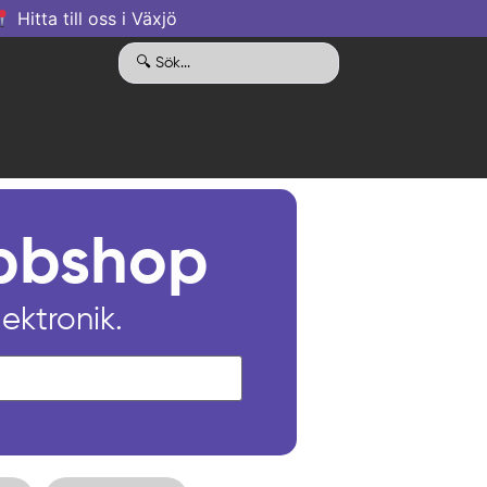
Hitta till oss i Växjö
ebbshop
lektronik.