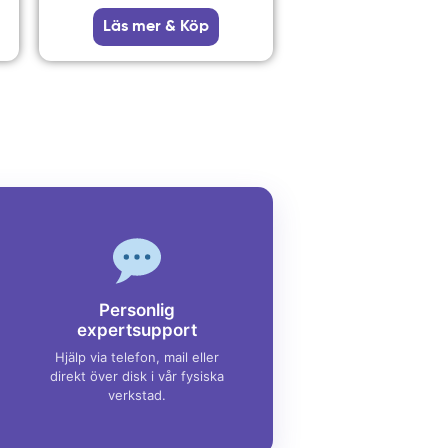
Läs mer & Köp
Personlig
expertsupport
Hjälp via telefon, mail eller
direkt över disk i vår fysiska
verkstad.