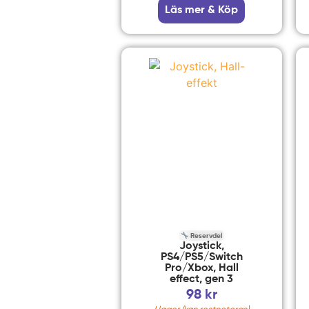
Läs mer & Köp
Reservdel
Joystick,
PS4/PS5/Switch
Pro/Xbox, Hall
effect, gen 3
98
kr