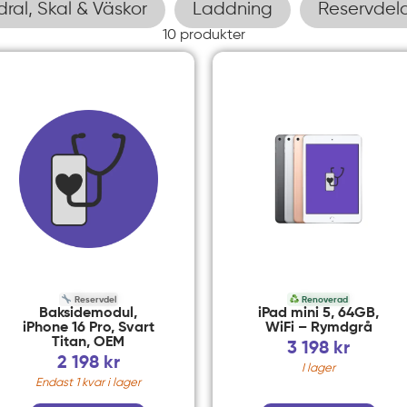
dral, Skal & Väskor
Laddning
Reservdel
10
produkter
Reservdel
Renoverad
Baksidemodul,
iPad mini 5, 64GB,
iPhone 16 Pro, Svart
WiFi – Rymdgrå
Titan, OEM
3 198
kr
2 198
kr
I lager
Endast 1 kvar i lager