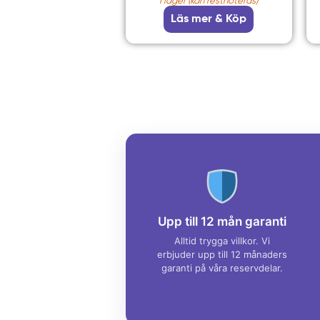
I lager (kan restnoteras)
Läs mer & Köp
Upp till 12 mån garanti
Alltid trygga villkor. Vi
erbjuder upp till 12 månaders
garanti på våra reservdelar.