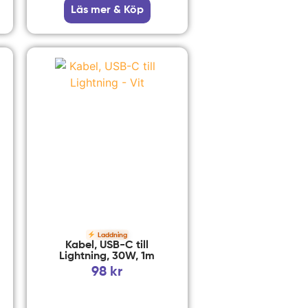
Läs mer & Köp
Laddning
Kabel, USB-C till
Lightning, 30W, 1m
98
kr