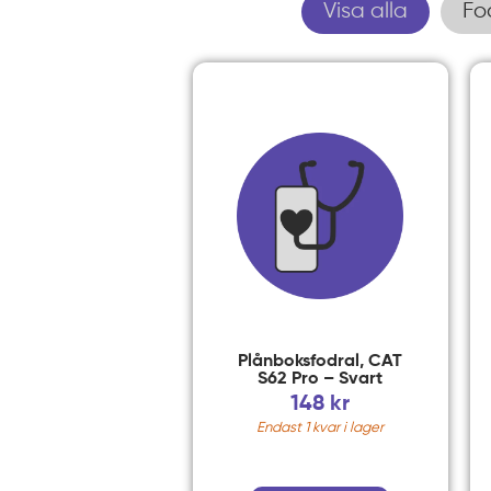
Visa alla
Fo
Plånboksfodral, CAT
S62 Pro – Svart
148
kr
Endast 1 kvar i lager