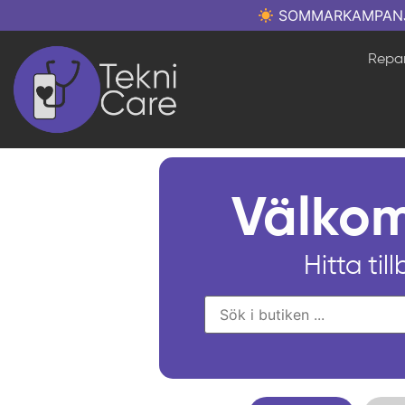
SOMMARKAMPANJ: Re
Repar
Välkom
Hitta til