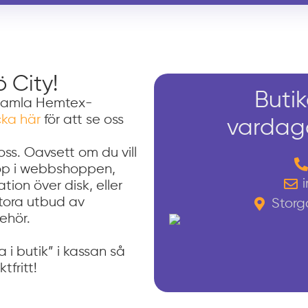
ö City!
Buti
(i gamla Hemtex-
cka här
för att se oss
vardaga
oss. Oavsett om du vill
 köp i webbshoppen,
ion över disk, eller
tora utbud av
Storg
ehör.
 i butik” i kassan så
tfritt!