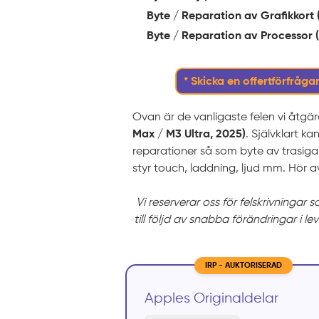
Byte / Reparation av Grafikkort
Byte / Reparation av Processor 
* Skicka en offertförfrågan
Ovan är de vanligaste felen vi åtgä
Max / M3 Ultra, 2025)
. Självklart k
reparationer så som byte av trasig
styr touch, laddning, ljud mm. Hör av d
Vi reserverar oss för felskrivningar 
till följd av snabba förändringar i le
IRP - AUKTORISERAD
Apples Originaldelar