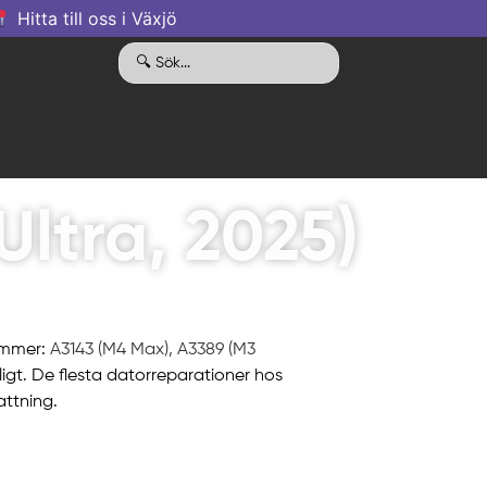
Hitta till oss i Växjö
ltra, 2025)
ummer:
A3143 (M4 Max), A3389 (M3
jligt. De flesta datorreparationer hos
ttning.