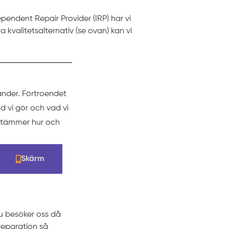
pendent Repair Provider (IRP) har vi
 kvalitetsalternativ (se ovan) kan vi
änder. Förtroendet
d vi gör och vad vi
estämmer hur och
Skärm
du besöker oss då
 reparation så