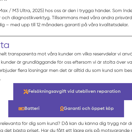
ax / M3 Ultra, 2025) hos oss är den i trygga händer. Som Inde
elar och diagnostikverktyg. Tillsammans med våra andra prisvärda
ig – med upp till 12 månaders garanti på våra kvalitetsdelar.
eta
helt transparenta mot våra kunder om vilka reservdelar vi anv
ra kunder är grundläggande för oss eftersom vi är stolta över va
 erbjuder flera lösningar men det är alltid du som kund som b
.
ng
Felsökningsavgift vid utebliven reparation
Batteri
Garanti och öppet köp
t relevanta för dig som kund? Då kan du känna dig trygg när 
 dig det bästa priset. Har du fått ett lägre pris på motsvarande