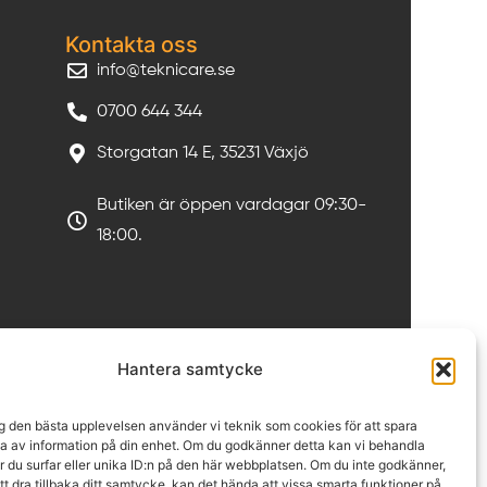
Kontakta oss
info@teknicare.se
0700 644 344
Storgatan 14 E, 35231 Växjö
Butiken är öppen vardagar 09:30-
18:00.
Hantera samtycke
ig den bästa upplevelsen använder vi teknik som cookies för att spara
sa av information på din enhet. Om du godkänner detta kan vi behandla
 du surfar eller unika ID:n på den här webbplatsen. Om du inte godkänner,
 att dra tillbaka ditt samtycke, kan det hända att vissa smarta funktioner på