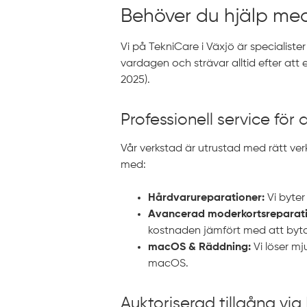
Behöver du hjälp med
Vi på TekniCare i Växjö är specialister
vardagen och strävar alltid efter att
2025).
Professionell service för
Vår verkstad är utrustad med rätt verk
med:
Hårdvarureparationer:
Vi byter
Avancerad moderkortsreparati
kostnaden jämfört med att byta 
macOS & Räddning:
Vi löser mj
macOS.
Auktoriserad tillgång via