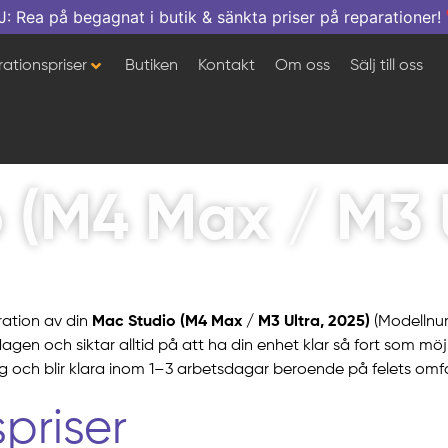
a på begagnat i butik & sänkta priser på reparationer!
ationspriser
Butiken
Kontakt
Om oss
Sälj till oss
 (M4 Max / M3 U
ration av din
Mac Studio (M4 Max / M3 Ultra, 2025)
(Modelln
rdagen och siktar alltid på att ha din enhet klar så fort som mö
och blir klara inom 1–3 arbetsdagar beroende på felets omfa
priser