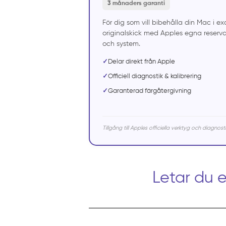
3 månaders garanti
För dig som vill bibehålla din Mac i ex
originalskick med Apples egna reservd
och system.
✓
Delar direkt från Apple
✓
Officiell diagnostik & kalibrering
✓
Garanterad färgåtergivning
Tillgång till Apples officiella verktyg och diagnosti
Letar du 