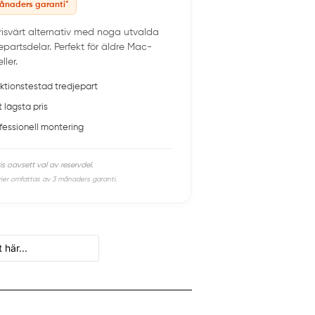
ånaders garanti*
prisvärt alternativ med noga utvalda
epartsdelar. Perfekt för äldre Mac-
ler.
ktionstestad tredjepart
t lägsta pris
fessionell montering
is oavsett val av reservdel.
rier omfattas av 3 månaders garanti.