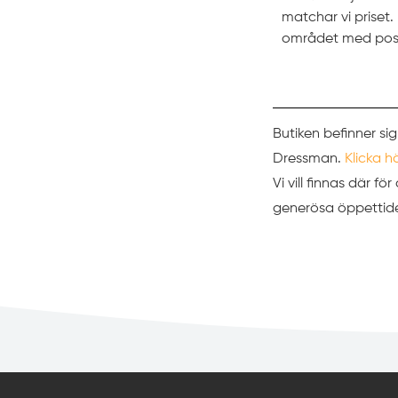
matchar vi prise
området med pos
Butiken befinner sig
Dressman.
Klicka h
Vi vill finnas där f
generösa öppettider