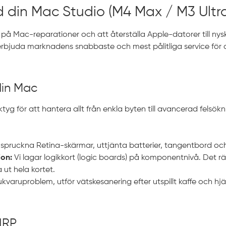
 din Mac Studio (M4 Max / M3 Ultra
 på Mac-reparationer och att återställa Apple-datorer till nyskic
 erbjuda marknadens snabbaste och mest pålitliga service för 
 din Mac
tyg för att hantera allt från enkla byten till avancerad felsök
 spruckna Retina-skärmar, uttjänta batterier, tangentbord oc
on:
Vi lagar logikkort (logic boards) på komponentnivå. Det rä
ut hela kortet.
ukvaruproblem, utför vätskesanering efter utspillt kaffe och hjä
 IRP