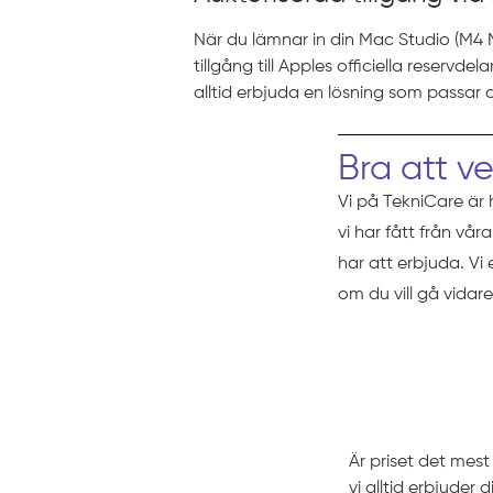
När du lämnar in din Mac Studio (M4 M
tillgång till Apples officiella reservd
alltid erbjuda en lösning som passar d
Bra att v
Vi på TekniCare är 
vi har fått från vå
har att erbjuda. Vi
om du vill gå vidare
Prissättni
Är priset det mes
vi alltid erbjuder