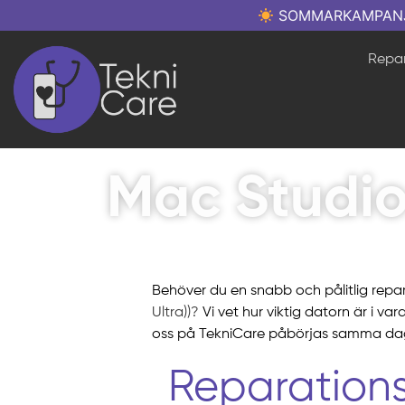
SOMMARKAMPANJ: Re
Repar
Mac Studio
Behöver du en snabb och pålitlig repa
Ultra))?
Vi vet hur viktig datorn är i va
oss på TekniCare påbörjas samma dag 
Reparations