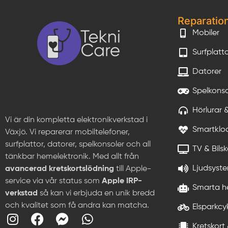
Reparatio
Mobiler
Surfplatt
Datorer
Spelkonso
Hörlurar 
Vi är din kompletta elektronikverkstad i
Smartklo
Växjö. Vi reparerar mobiltelefoner,
surfplattor, datorer, spelkonsoler och all
TV & Bils
tänkbar hemelektronik. Med allt från
Ljudsyste
avancerad kretskortslödning
till Apple-
service via vår status som
Apple IRP-
Smarta h
verkstad
så kan vi erbjuda en unik bredd
och kvalitet som få andra kan matcha.
Elsparkcy
Kretskort