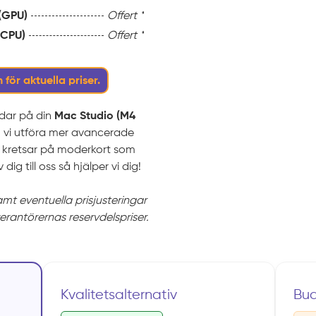
 (GPU)
Offert *
(CPU)
Offert *
 för aktuella priser.
rdar på din
Mac Studio (M4
an vi utföra mer avancerade
a kretsar på moderkort som
ig till oss så hjälper vi dig!
samt eventuella prisjusteringar
verantörernas reservdelspriser.
Kvalitetsalternativ
Bu