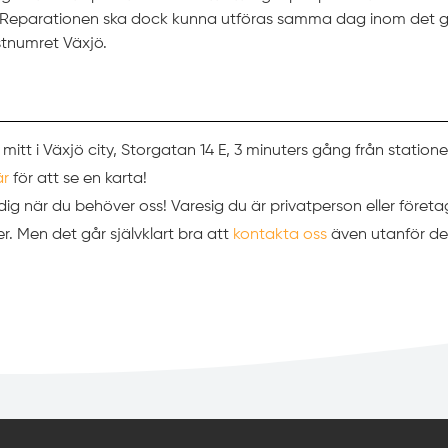
t. Reparationen ska dock kunna utföras samma dag inom det g
tnumret Växjö.
 mitt i Växjö city, Storgatan 14 E, 3 minuters gång från station
är
för att se en karta!
ör dig när du behöver oss! Varesig du är privatperson eller företa
. Men det går självklart bra att
kontakta oss
även utanför de