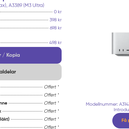
ax), A3389 (M3 Ultra)
0 kr
398 kr
698 kr
498 kr
 / Kopia
aldelar
Offert *
Offert *
nne
Offert *
Modellnummer: A3143
Introdu
k
Offert *
läkt)
Offert *
Få 
Offert *