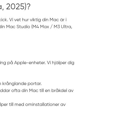
, 2025)?
k. Vi vet hur viktig din Mac är i
din Mac Studio (M4 Max / M3 Ultra,
ning på Apple-enheter. Vi hjälper dig
h krånglande portar.
ddar ofta din Mac till en bråkdel av
lper till med ominstallationer av