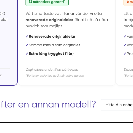
12 månaders garanti*
6 m
akt
Vårt smartaste val. Här använder vi ofta
Ett 
elar
renoverade originaldelar
för att nå så nära
tredj
nyskick som möjligt.
model
✓
Renoverade originaldelar
✓
Fun
✓
Samma känsla som originalet
✓
Vår
✓
Extra lång trygghet (1 år)
✓
Pro
Originalprestanda till ett bättre pris.
Expert
k.
*Batterier omfattas av 3 månaders garanti.
*Batte
efter en annan modell?