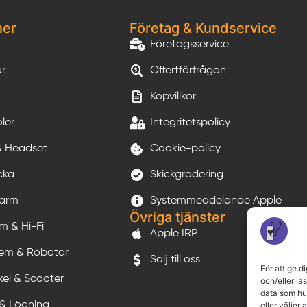
ner
Företag & Kundservice
Företagsservice
or
Offertförfrågan
Köpvillkor
ler
Integritetspolicy
& Headset
Cookie-policy
cka
Skickgradering
kärm
Systemmeddelande Apple
Övriga tjänster
m & Hi-Fi
Apple IRP
em & Robotar
Sälj till oss
För att ge d
kel & Scooter
och/eller lä
data som hur
 & Lödning
eller väljer