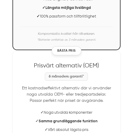
✓
Längsta möjliga livslängd
✓
100% passform och tillförlitlighet
Kompromisslös kvalitet från tillverkaren.
*Batterier omfattas av 3 månaders garanti.
BÄSTA PRIS
Prisvärt alternativ (OEM)
6 månaders garanti*
Ett kostnadseffektivt alternativ där vi använder
noga utvalda OEM- eller tredjepartsdelar.
Passar perfekt när priset är avgörande.
✓
Noga utvalda komponenter
✓
Samma grundläggande funktion
✓
Vårt absolut lägsta pris