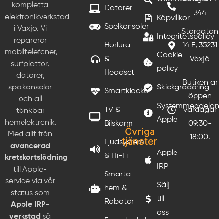
kompletta
Datorer
344
elektronikverkstad
Köpvillkor
Spelkonsoler
i Växjö. Vi
Storgatan
Integritetspolicy
reparerar
Hörlurar
14 E, 35231
mobiltelefoner,
Cookie-
&
Växjö
surfplattor,
policy
Headset
datorer,
Butiken är
Skickgradering
spelkonsoler
Smartklocka
öppen
och all
Systemmeddela
TV &
vardagar
tänkbar
Apple
hemelektronik.
Bilskärm
09:30-
Övriga
Med allt från
18:00.
tjänster
Ljudsystem
avancerad
Apple
& Hi-Fi
kretskortslödning
IRP
till Apple-
Smarta
service via vår
Sälj
hem &
status som
till
Robotar
Apple IRP-
oss
verkstad
så