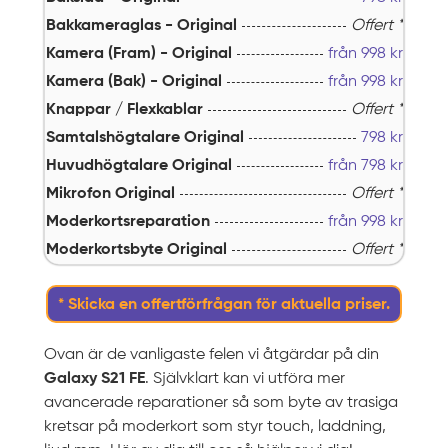
Bakkameraglas - Original
Offert *
Kamera (Fram) - Original
från
998
kr
Kamera (Bak) - Original
från
998
kr
Knappar / Flexkablar
Offert *
Samtalshögtalare Original
798
kr
Huvudhögtalare Original
från
798
kr
Mikrofon Original
Offert *
Moderkortsreparation
från
998
kr
Moderkortsbyte Original
Offert *
* Skicka en offertförfrågan för aktuella priser.
Ovan är de vanligaste felen vi åtgärdar på din
Galaxy S21 FE
. Självklart kan vi utföra mer
avancerade reparationer så som byte av trasiga
kretsar på moderkort som styr touch, laddning,