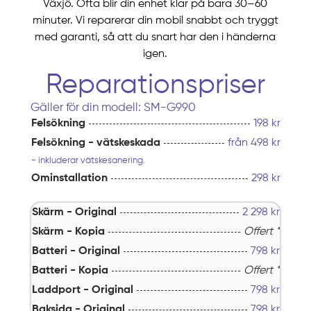
Växjö. Ofta blir din enhet klar på bara 30–60
minuter. Vi reparerar din mobil snabbt och tryggt
med garanti, så att du snart har den i händerna
igen.
Reparationspriser
Gäller för din modell: SM-G990
Felsökning
198 kr
Felsökning - vätskeskada
från 498 kr
- inkluderar vätskesanering.
Ominstallation
298 kr
Skärm - Original
2 298
kr
Skärm - Kopia
Offert *
Batteri - Original
798
kr
Batteri - Kopia
Offert *
Laddport - Original
798
kr
Baksida - Original
798
kr