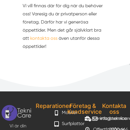
Vi vill finnas där för dig när du behöver
oss! Varesig du är privatperson eller
företag. Därför har vi generösa
öppettider. Men det går självklart bra
att
kontakta oss
även utanför dessa
öppettider!
Reparationer
Företag &
Kontakta
Kundservice
oss
Mobiler
Företagsservice
info@teknicar
Surfplattor
Vi är din
Offertförfrågan
0700 644