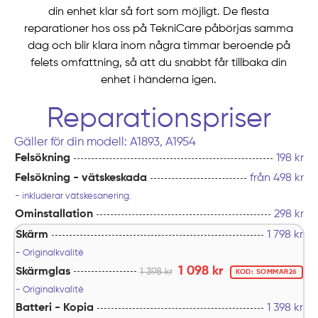
din enhet klar så fort som möjligt. De flesta
reparationer hos oss på TekniCare påbörjas samma
dag och blir klara inom några timmar beroende på
felets omfattning, så att du snabbt får tillbaka din
enhet i händerna igen.
Reparationspriser
Gäller för din modell: A1893, A1954
Felsökning
198 kr
Felsökning - vätskeskada
från 498 kr
- inkluderar vätskesanering.
Ominstallation
298 kr
Skärm
1 798
kr
- Originalkvalité
1 098 kr
Skärmglas
1 398 kr
KOD: SOMMAR26
- Originalkvalité
Batteri - Kopia
1 398
kr