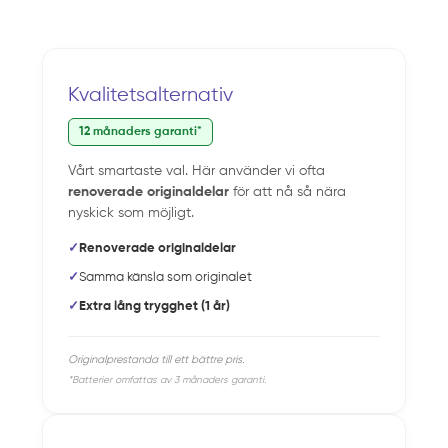
Kvalitetsalternativ
12 månaders garanti*
Vårt smartaste val. Här använder vi ofta
renoverade originaldelar
för att nå så nära
nyskick som möjligt.
✓
Renoverade originaldelar
✓
Samma känsla som originalet
✓
Extra lång trygghet (1 år)
Originalprestanda till ett bättre pris.
*Batterier omfattas av 3 månaders garanti.