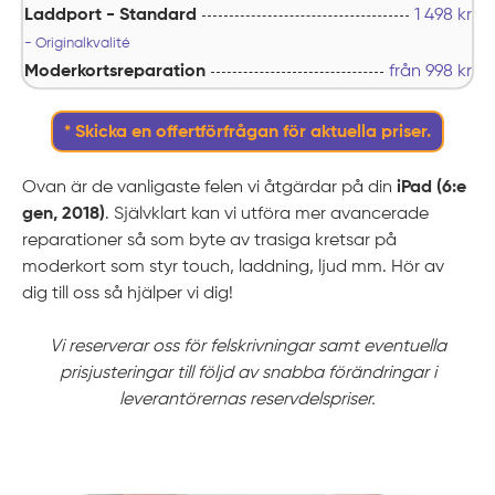
Laddport - Standard
1 498
kr
- Originalkvalité
Moderkortsreparation
från
998
kr
* Skicka en offertförfrågan för aktuella priser.
Ovan är de vanligaste felen vi åtgärdar på din
iPad (6:e
gen, 2018)
. Självklart kan vi utföra mer avancerade
reparationer så som byte av trasiga kretsar på
moderkort som styr touch, laddning, ljud mm. Hör av
dig till oss så hjälper vi dig!
Vi reserverar oss för felskrivningar samt eventuella
prisjusteringar till följd av snabba förändringar i
leverantörernas reservdelspriser.