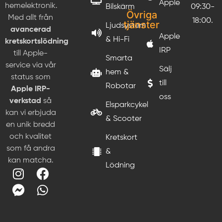
Apple
hemelektronik.
Bilskärm
09:30-
Övriga
Med allt från
18:00.
tjänster
Ljudsystem
avancerad
Apple
& Hi-Fi
kretskortslödning
IRP
till Apple-
Smarta
service via vår
Sälj
hem &
status som
till
Robotar
Apple IRP-
oss
verkstad
så
Elsparkcykel
kan vi erbjuda
& Scooter
en unik bredd
och kvalitet
Kretskort
som få andra
&
kan matcha.
Lödning