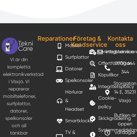
Reparationer
Företag &
Kontakta
Kundservice
oss
Mobiler
Företagsservice
info@teknicar
Surfplattor
Vi är din
Offertförfrågan
0700 644
kompletta
Datorer
344
elektronikverkstad
Köpvillkor
Spelkonsoler
i Växjö. Vi
Storgatan
Integritetspolicy
reparerar
Hörlurar
14 E, 35231
mobiltelefoner,
Cookie-
&
Växjö
surfplattor,
policy
Headset
datorer,
Butiken är
Skickgradering
spelkonsoler
Smartklocka
öppen
och all
Systemmeddela
TV &
vardagar
tänkbar