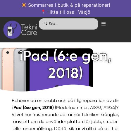
Sommarrea i butik & på reparationer!
Hitta till oss i Växjö
iPad (6:e gen,
2018)
Behöver du en snabb och pålitlig reparation av din
iPad (6:e gen, 2018)
(Modellnummer:
A1893, A1954)
?
Vi vet hur frustrerande det är när tekniken krånglar,
oavsett om du använder plattan för jobb, studier
eller underhållning. Därför siktar vi alltid på att ha