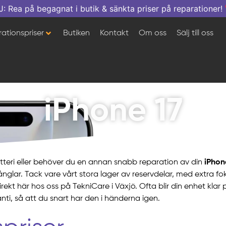
a på begagnat i butik & sänkta priser på reparationer!
ationspriser
Butiken
Kontakt
Om oss
Sälj till oss
iPhone 17
atteri eller behöver du en annan snabb reparation av din
iPhon
ånglar. Tack vare vårt stora lager av reservdelar, med extra 
rekt här hos oss på TekniCare i Växjö. Ofta blir din enhet klar
ti, så att du snart har den i händerna igen.