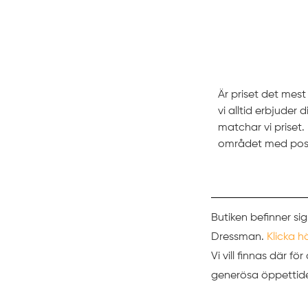
Prissättni
Är priset det mes
vi alltid erbjuder
matchar vi prise
området med pos
Butiken befinner sig
Dressman.
Klicka h
Vi vill finnas där f
generösa öppettider