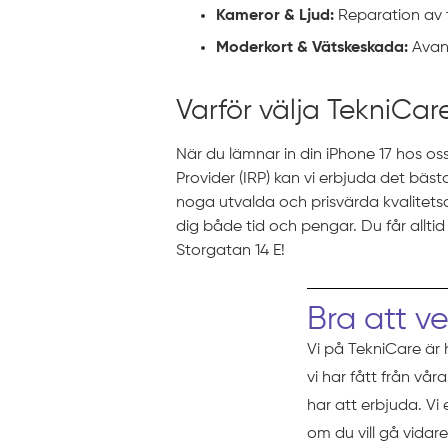
Kameror & Ljud:
Reparation av t
Moderkort & Vätskeskada:
Avanc
Varför välja TekniCar
När du lämnar in din iPhone 17 hos o
Provider (IRP) kan vi erbjuda det bästa
noga utvalda och prisvärda kvalitetsal
dig både tid och pengar. Du får alltid
Storgatan 14 E!
Bra att v
Vi på TekniCare är 
vi har fått från vå
har att erbjuda. Vi
om du vill gå vidare