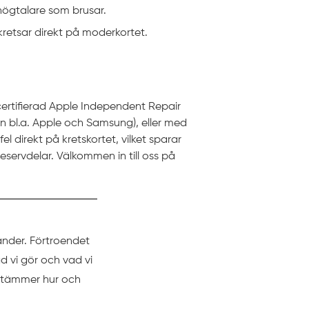
högtalare som brusar.
retsar direkt på moderkortet.
certifierad Apple Independent Repair
rån bl.a. Apple och Samsung), eller med
l direkt på kretskortet, vilket sparar
eservdelar. Välkommen in till oss på
änder. Förtroendet
d vi gör och vad vi
estämmer hur och