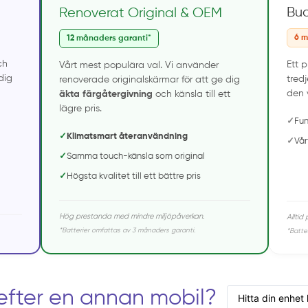
Bu
Renoverat Original & OEM
6 m
12 månaders garanti*
ch
Ett 
Vårt mest populära val. Vi använder
dig
tred
renoverade originalskärmar för att ge dig
den 
äkta färgåtergivning
och känsla till ett
lägre pris.
✓
Fun
✓
Klimatsmart återanvändning
✓
Vår
✓
Samma touch-känsla som original
✓
Högsta kvalitet till ett bättre pris
Hög prestanda med mindre miljöpåverkan.
Alltid
*Batterier omfattas av 3 månaders garanti.
*Batte
efter en annan mobil?