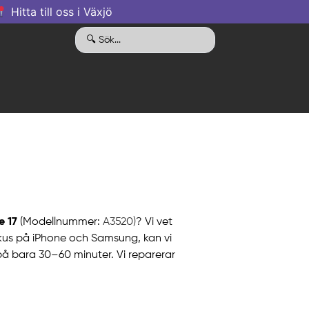
Hitta till oss i Växjö
e 17
(Modellnummer:
A3520)
? Vi vet
fokus på iPhone och Samsung, kan vi
 på bara 30–60 minuter. Vi reparerar