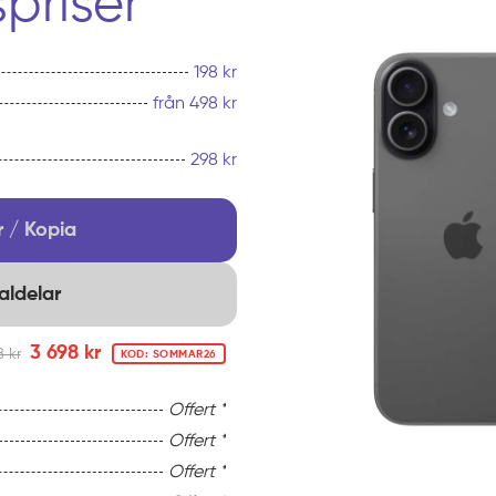
priser
198 kr
från 498 kr
298 kr
 / Kopia
aldelar
3 698 kr
8 kr
KOD: SOMMAR26
Offert *
Offert *
Offert *