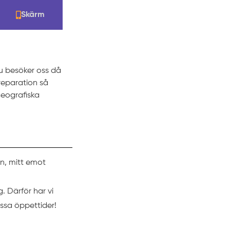
Skärm
du besöker oss då
 reparation så
eografiska
en, mitt emot
g. Därför har vi
ssa öppettider!