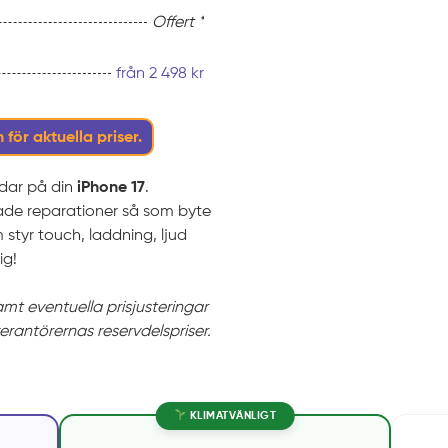
Offert *
från
2 498
kr
 för aktuella priser.
rdar på din
iPhone 17
.
rade reparationer så som byte
styr touch, laddning, ljud
ig!
samt eventuella prisjusteringar
verantörernas reservdelspriser.
KLIMATVÄNLIGT