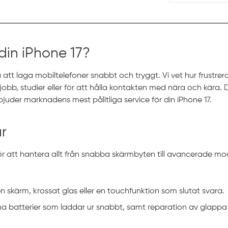
din iPhone 17?
 att laga mobiltelefoner snabbt och tryggt. Vi vet hur frustrera
b, studier eller för att hålla kontakten med nära och kära. Där
rbjuder marknadens mest pålitliga service för din iPhone 17.
ar
 för att hantera allt från snabba skärmbyten till avancerade mo
 skärm, krossat glas eller en touchfunktion som slutat svara.
na batterier som laddar ur snabbt, samt reparation av glappa 