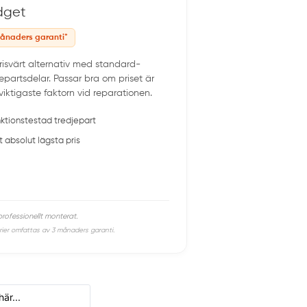
dget
ånaders garanti*
prisvärt alternativ med standard-
jepartsdelar. Passar bra om priset är
viktigaste faktorn vid reparationen.
ktionstestad tredjepart
t absolut lägsta pris
 professionellt monterat.
rier omfattas av 3 månaders garanti.