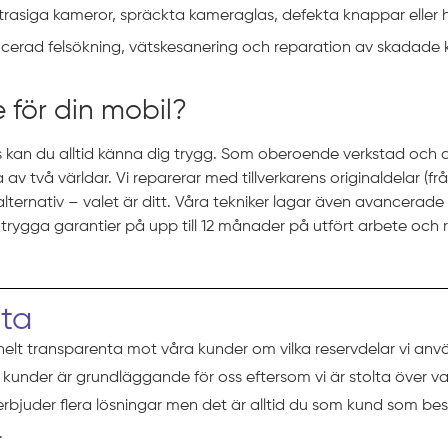
rasiga kameror, spräckta kameraglas, defekta knappar eller 
erad felsökning, vätskesanering och reparation av skadade k
e för din mobil?
ss kan du alltid känna dig trygg. Som oberoende verkstad och 
 av två världar. Vi reparerar med tillverkarens originaldelar (f
ternativ – valet är ditt. Våra tekniker lagar även avancerade fe
 trygga garantier på upp till 12 månader på utfört arbete och r
eta
helt transparenta mot våra kunder om vilka reservdelar vi anv
ra kunder är grundläggande för oss eftersom vi är stolta över va
 erbjuder flera lösningar men det är alltid du som kund som b
.