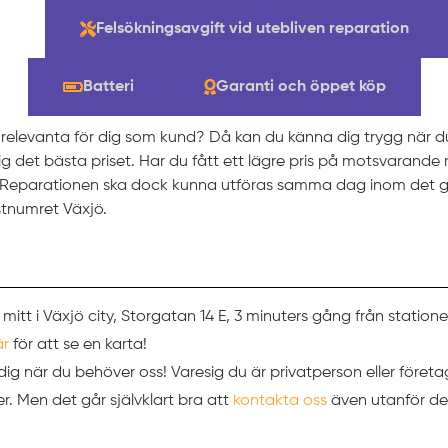
ng
Felsökningsavgift vid utebliven reparation
Batteri
Garanti och öppet köp
t relevanta för dig som kund? Då kan du känna dig trygg när 
 dig det bästa priset. Har du fått ett lägre pris på motsvarande
t. Reparationen ska dock kunna utföras samma dag inom det g
tnumret Växjö.
 mitt i Växjö city, Storgatan 14 E, 3 minuters gång från station
är
för att se en karta!
ör dig när du behöver oss! Varesig du är privatperson eller företa
. Men det går självklart bra att
kontakta oss
även utanför de