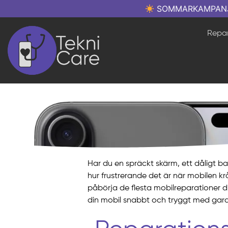
SOMMARKAMPANJ: Re
Repar
Har du en spräckt skärm, ett dåligt b
hur frustrerande det är när mobilen kr
påbörja de flesta mobilreparationer di
din mobil snabbt och tryggt med garan