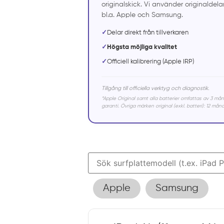
originalskick. Vi använder originaldelar
bl.a. Apple och Samsung.
✓
Delar direkt från tillverkaren
✓
Högsta möjliga kvalitet
✓
Officiell kalibrering (Apple IRP)
Tillgång till officiella verktyg och diagnostik.
*Apple Original samt alla batterier omfattas av 3 må
garanti. Övriga märken original (exkl. batteri): 12 måna
Apple
Samsung