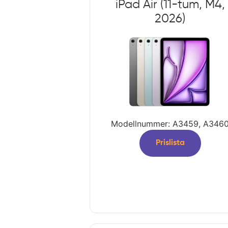
iPad Air (11-tum, M4,
2026)
Modellnummer: A3459, A346
Prislista