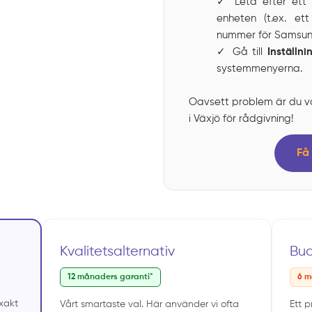
✓ Leta efter et
enheten (t.ex. et
nummer för Samsun
✓ Gå till
Inställn
systemmenyerna.
Oavsett problem är du v
i Växjö för rådgivning!
Få 
Kvalitetsalternativ
Bu
12 månaders garanti*
6 m
exakt
Vårt smartaste val. Här använder vi ofta
Ett 