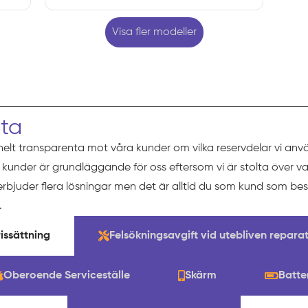
Visa fler modeller
eta
helt transparenta mot våra kunder om vilka reservdelar vi anv
ra kunder är grundläggande för oss eftersom vi är stolta över va
 erbjuder flera lösningar men det är alltid du som kund som b
.
issättning
Felsökningsavgift vid utebliven repara
Oberoende Serviceställe
Skärm
Batte