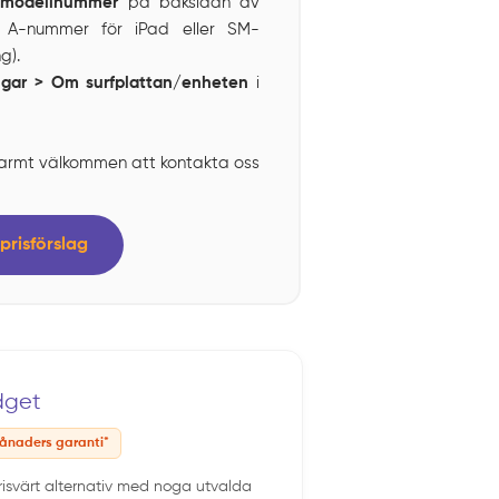
t
modellnummer
på baksidan av
t A-nummer för iPad eller SM-
g).
ingar > Om surfplattan/enheten
i
armt välkommen att kontakta oss
prisförslag
dget
ånaders garanti*
prisvärt alternativ med noga utvalda