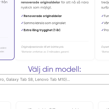
 från
renoverade originaldelar
för att nå så nära
tredj
nyskick som möjligt.
surfp
✓
Renoverade originaldelar
✓
Fun
✓
Samma känsla som originalet
✓
Vår
✓
Extra lång trygghet (1 år)
✓
Pro
Originalprestanda till ett bättre pris.
Expert
naders
der.
*Batterier omfattas av 3 månaders garanti.
*Batte
Välj din modell: