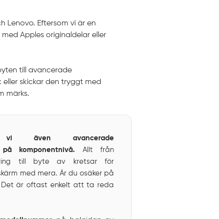
h Lenovo. Eftersom vi är en
d med Apples originaldelar eller
byten till avancerade
eller skickar den tryggt med
om märks.
r vi även avancerade
r på komponentnivå.
Allt från
ing till byte av kretsar för
dskärm med mera. Är du osäker på
 Det är oftast enkelt att ta reda