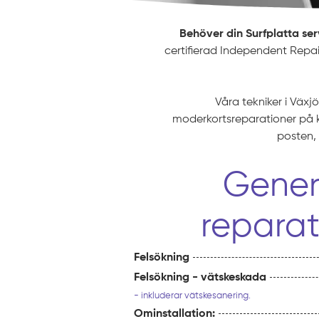
Behöver din Surfplatta ser
certifierad Independent Repair 
Våra tekniker i Växj
moderkortsreparationer på k
posten, 
Gener
reparat
Felsökning
Felsökning - vätskeskada
- inkluderar vätskesanering.
Ominstallation: