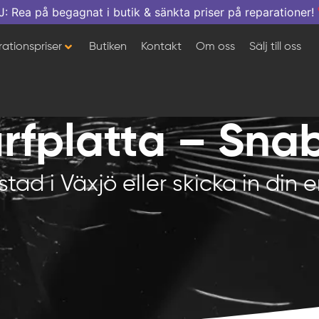
a på begagnat i butik & sänkta priser på reparationer!
ationspriser
Butiken
Kontakt
Om oss
Sälj till oss
rfplatta – Sna
stad i Växjö eller skicka in din