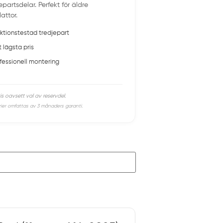
epartsdelar. Perfekt för äldre
lattor.
ktionstestad tredjepart
t lägsta pris
fessionell montering
is oavsett val av reservdel.
rier omfattas av 3 månaders garanti.