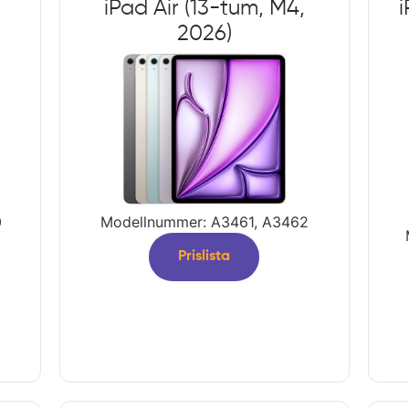
iPad Air (13-tum, M4,
i
2026)
0
Modellnummer: A3461, A3462
Prislista