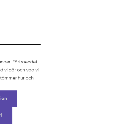
änder. Förtroendet
d vi gör och vad vi
estämmer hur och
tion
ri