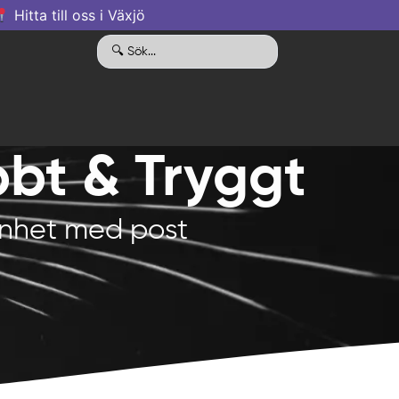
Hitta till oss i Växjö
bbt & Tryggt
 enhet med post