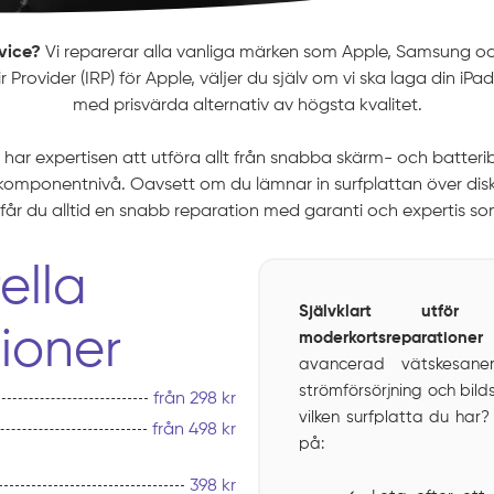
vice?
Vi reparerar alla vanliga märken som Apple, Samsung oc
Provider (IRP) för Apple, väljer du själv om vi ska laga din iPa
med prisvärda alternativ av högsta kvalitet.
ö har expertisen att utföra allt från snabba skärm- och batteri
omponentnivå. Oavsett om du lämnar in surfplattan över disk 
får du alltid en snabb reparation med garanti och expertis s
ella
Självklart utfö
ioner
moderkortsreparatione
avancerad vätskesaner
strömförsörjning och bil
från 298 kr
vilken surfplatta du har?
från 498 kr
på:
398 kr