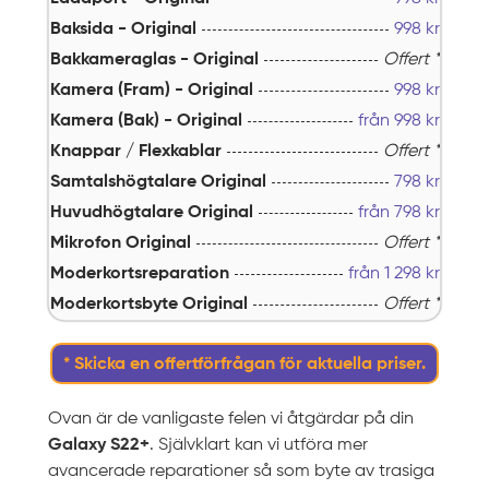
Baksida - Original
998
kr
Bakkameraglas - Original
Offert *
Kamera (Fram) - Original
998
kr
Kamera (Bak) - Original
från
998
kr
Knappar / Flexkablar
Offert *
Samtalshögtalare Original
798
kr
Huvudhögtalare Original
från
798
kr
Mikrofon Original
Offert *
Moderkortsreparation
från
1 298
kr
Moderkortsbyte Original
Offert *
* Skicka en offertförfrågan för aktuella priser.
Ovan är de vanligaste felen vi åtgärdar på din
Galaxy S22+
. Självklart kan vi utföra mer
avancerade reparationer så som byte av trasiga