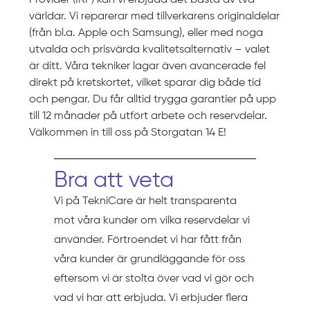
Provider (IRP) kan vi erbjuda det bästa av två
världar. Vi reparerar med tillverkarens originaldelar
(från bl.a. Apple och Samsung), eller med noga
utvalda och prisvärda kvalitetsalternativ – valet
är ditt. Våra tekniker lagar även avancerade fel
direkt på kretskortet, vilket sparar dig både tid
och pengar. Du får alltid trygga garantier på upp
till 12 månader på utfört arbete och reservdelar.
Välkommen in till oss på Storgatan 14 E!
Bra att veta
Vi på TekniCare är helt transparenta
mot våra kunder om vilka reservdelar vi
använder. Förtroendet vi har fått från
våra kunder är grundläggande för oss
eftersom vi är stolta över vad vi gör och
vad vi har att erbjuda. Vi erbjuder flera