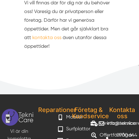
Vi vill finnas där för dig när du behöver
oss! Varesig du är privatperson eller
företag. Därför har vi generösa
öppettider. Men det går självklart bra
att
kontakta oss
även utanför dessa
öppettider!
Reparationer
Företag &
Kontakta
Kundservice
oss
Mobiler
Företagsservice
info@teknicar
Surfplattor
Vi är din
Offertförfrågan
0700 644