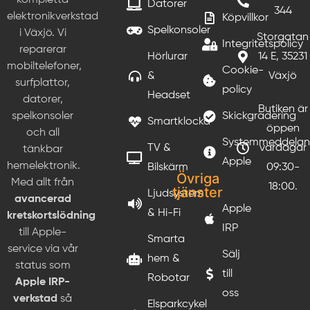
kompletta
Datorer
344
elektronikverkstad
Köpvillkor
Spelkonsoler
i Växjö. Vi
Storgatan
Integritetspolicy
reparerar
Hörlurar
14 E, 35231
mobiltelefoner,
Cookie-
&
Växjö
surfplattor,
policy
Headset
datorer,
Butiken är
Skickgradering
spelkonsoler
Smartklocka
öppen
och all
Systemmeddela
TV &
vardagar
tänkbar
Apple
hemelektronik.
Bilskärm
09:30-
Övriga
Med allt från
18:00.
tjänster
Ljudsystem
avancerad
Apple
& Hi-Fi
kretskortslödning
IRP
till Apple-
Smarta
service via vår
Sälj
hem &
status som
till
Robotar
Apple IRP-
oss
verkstad
så
Elsparkcykel