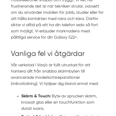
mobiltelefoner snabbt och tryggt. Vi vet hur
frustrerande det är när tekniken strular, oavsett
om du använder mobilen för jobb, studier eller för
att hålla kontakten med nära och kära. Därför
siktar vi alltid på att ha din telefon redo så fort
som möjligt. Vi erbjuder marknadens mest
pålitliga service för din Galaxy S22+.
Vanliga fel vi åtgärdar
Vår verkstad i Växjö är fullt utrustad för att
hantera allt från snabba skärmbyten till
avancerade moderkortsreparationer
(mikrolödning). Vi hjälper dig bland annat med:
Skärm & Touch:
Byte av sprucken skärm,
krossat glas eller en touchfunktion som
slutat svara.