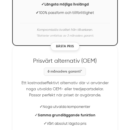
✓
Längsta möjliga livslängd
✓
100% passform och tillförlitlighet
Kompromisslös kvalitet från tillverkaren.
*Batterier omfattas av 3 månaders garanti.
BÄSTA PRIS
Prisvärt alternativ (OEM)
6 månaders garanti*
Ett kostnadseffektivt alternativ där vi använder
noga utvalda OEM- eller tredjepartsdelar.
Passar perfekt när priset är avgörande.
✓
Noga utvalda komponenter
✓
Samma grundläggande funktion
✓
Vårt absolut lägsta pris