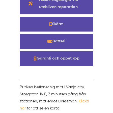
Felsökningsavgift vid
utebliven reparation
Skärm
Batteri
Garanti och öppet köp
Butiken befinner sig mitt i Växjö city,
Storgatan 14 E, 3 minuters gång från
stationen, mitt emot Dressman.
Klicka
här
för att se en karta!