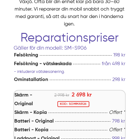
Växjö. Ofta blir din enhet klar på bara 30–60
minuter. Vi reparerar din mobil snabbt och tryggt
med garanti, så att du snart har den i händerna
igen.
Reparationspriser
Gäller för din modell: SM-S906
Felsökning
198 kr
Felsökning - vätskeskada
från 498 kr
- inkluderar vätskesanering.
Ominstallation
298 kr
2 698 kr
Skärm -
2 998 kr
Original
KOD: SOMMAR26
Skärm - Kopia
Offert *
Batteri - Original
798
kr
Batteri - Kopia
Offert *
Laddport - Original
998
kr