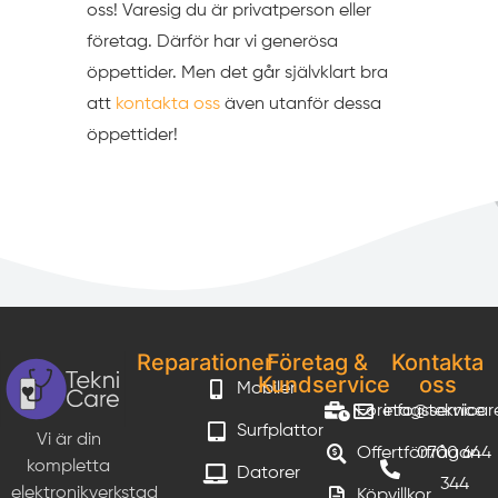
oss! Varesig du är privatperson eller
företag. Därför har vi generösa
öppettider. Men det går självklart bra
att
kontakta oss
även utanför dessa
öppettider!
Reparationer
Företag &
Kontakta
Kundservice
oss
Mobiler
Företagsservice
info@teknicar
Surfplattor
Vi är din
Offertförfrågan
0700 644
kompletta
Datorer
344
elektronikverkstad
Köpvillkor