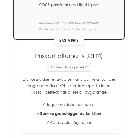
✓
100% passform och tillförlitlighet
Kompromisslös kvalitet från tillverkaren.
*Batterier omfattas av 3 månaders garanti.
BÄSTA PRIS
Prisvärt alternativ (OEM)
6 månaders garanti*
Ett kostnadseffektivt alternativ där vi använder
noga utvalda OEM- eller tredjepartsdelar.
Passar perfekt när priset är avgörande.
✓
Noga utvalda komponenter
✓
Samma grundläggande funktion
✓
Vårt absolut lägsta pris