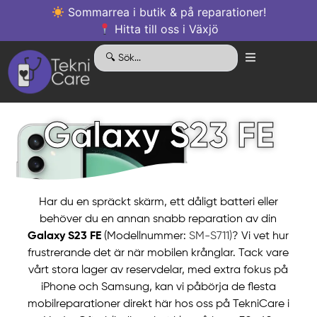
Sommarrea i butik & på reparationer!
Hitta till oss i Växjö
Galaxy S23 FE
Har du en spräckt skärm, ett dåligt batteri eller
behöver du en annan snabb reparation av din
Galaxy S23 FE
(Modellnummer:
SM-S711)
? Vi vet hur
frustrerande det är när mobilen krånglar. Tack vare
vårt stora lager av reservdelar, med extra fokus på
iPhone och Samsung, kan vi påbörja de flesta
mobilreparationer direkt här hos oss på TekniCare i