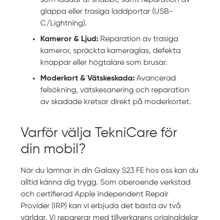
som laddar ur snabbt, samt reparation av
glappa eller trasiga laddportar (USB-
C/Lightning).
Kameror & Ljud:
Reparation av trasiga
kameror, spräckta kameraglas, defekta
knappar eller högtalare som brusar.
Moderkort & Vätskeskada:
Avancerad
felsökning, vätskesanering och reparation
av skadade kretsar direkt på moderkortet.
Varför välja TekniCare för
din mobil?
När du lämnar in din Galaxy S23 FE hos oss kan du
alltid känna dig trygg. Som oberoende verkstad
och certifierad Apple Independent Repair
Provider (IRP) kan vi erbjuda det bästa av två
världar. Vi reparerar med tillverkarens originaldelar