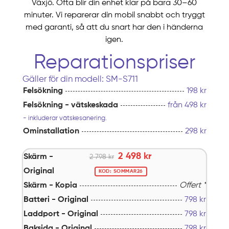
Växjö. Ofta blir din enhet klar på bara 30–60
minuter. Vi reparerar din mobil snabbt och tryggt
med garanti, så att du snart har den i händerna
igen.
Reparationspriser
Gäller för din modell: SM-S711
Felsökning
198 kr
Felsökning - vätskeskada
från 498 kr
- inkluderar vätskesanering.
Ominstallation
298 kr
2 498 kr
Skärm -
2 798 kr
Original
KOD: SOMMAR26
Skärm - Kopia
Offert *
Batteri - Original
798
kr
Laddport - Original
798
kr
Baksida - Original
798
kr