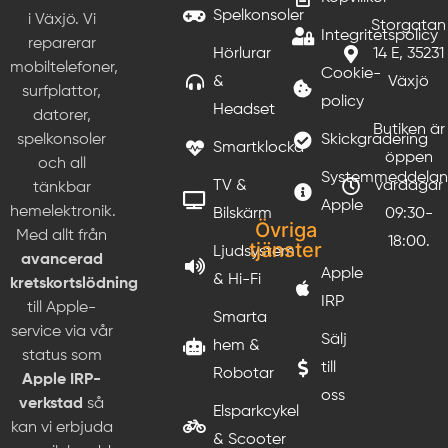
Spelkonsoler
i Växjö. Vi
Storgatan
Integritetspolicy
reparerar
Hörlurar
14 E, 35231
mobiltelefoner,
Cookie-
&
Växjö
surfplattor,
policy
Headset
datorer,
Butiken är
Skickgradering
spelkonsoler
Smartklocka
öppen
och all
Systemmeddela
TV &
vardagar
tänkbar
Apple
hemelektronik.
Bilskärm
09:30-
Övriga
Med allt från
18:00.
tjänster
Ljudsystem
avancerad
Apple
& Hi-Fi
kretskortslödning
IRP
till Apple-
Smarta
service via vår
Sälj
hem &
status som
till
Robotar
Apple IRP-
oss
verkstad
så
Elsparkcykel
kan vi erbjuda
& Scooter