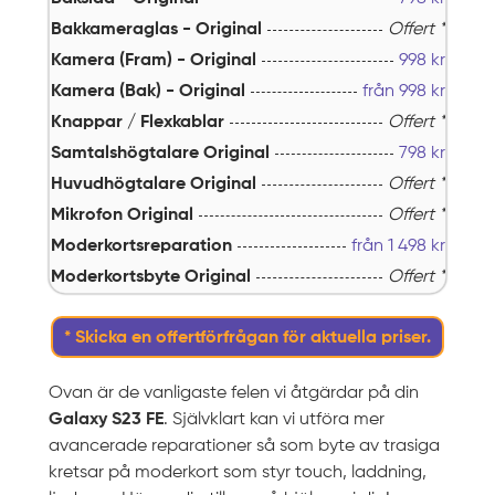
Bakkameraglas - Original
Offert *
Kamera (Fram) - Original
998
kr
Kamera (Bak) - Original
från
998
kr
Knappar / Flexkablar
Offert *
Samtalshögtalare Original
798
kr
Huvudhögtalare Original
Offert *
Mikrofon Original
Offert *
Moderkortsreparation
från
1 498
kr
Moderkortsbyte Original
Offert *
* Skicka en offertförfrågan för aktuella priser.
Ovan är de vanligaste felen vi åtgärdar på din
Galaxy S23 FE
. Självklart kan vi utföra mer
avancerade reparationer så som byte av trasiga
kretsar på moderkort som styr touch, laddning,