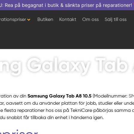
a på begagnat i butik & sänkta priser på reparationer!
ationspriser
Butiken
Kontakt
Om oss
Sälj till oss
g Galaxy Tab 
ration av din
Samsung Galaxy Tab A8 10.5
(Modellnummer:
SM
r, oavsett om du använder plattan för jobb, studier eller underh
. De flesta reparationer hos oss på TekniCare påbörjas samma 
du snabbt får tillbaka din enhet i händerna igen.