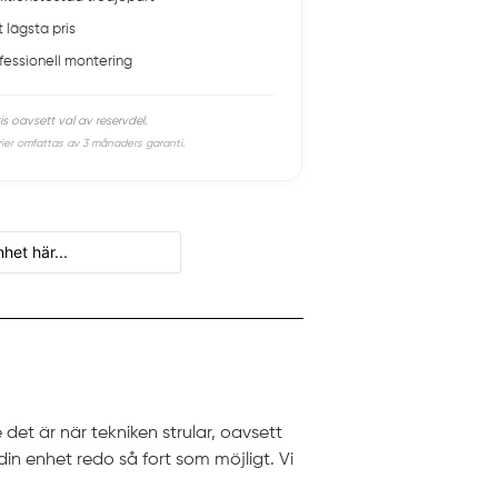
t lägsta pris
fessionell montering
is oavsett val av reservdel.
rier omfattas av 3 månaders garanti.
 det är när tekniken strular, oavsett
 din enhet redo så fort som möjligt. Vi