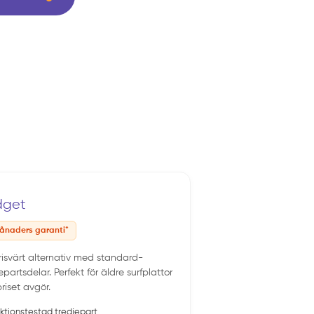
dget
ånaders garanti*
prisvärt alternativ med standard-
epartsdelar. Perfekt för äldre surfplattor
riset avgör.
ktionstestad tredjepart