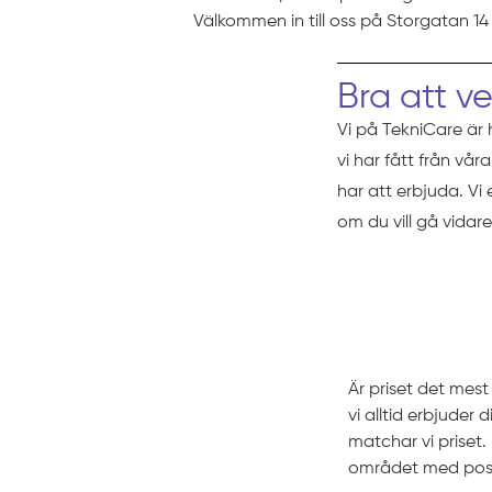
Välkommen in till oss på Storgatan 14 
Bra att v
Vi på TekniCare är 
vi har fått från vå
har att erbjuda. Vi
om du vill gå vidare
Prissättni
Är priset det mes
vi alltid erbjuder
matchar vi prise
området med pos