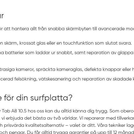
ar
 för att hantera allt från snabba skärmbyten till avancerade mo
 skärm, krossat glas eller en touchfunktion som slutat svara.
na batterier som laddar ur snabbt, samt reparation av glappa 
rasiga kameror, spräckta kameraglas, defekta knappar eller 
erad felsökning, vätskesanering och reparation av skadade k
 för din surfplatta?
Tab A8 10.5 hos oss kan du alltid känna dig trygg. Som obero
vi erbjuda det bästa av två världar. Vi reparerar med tillverkar
prisvärda kvalitetsalternativ – valet är ditt. Våra tekniker la
d och pengar. Du får alltid trygga garantier på upp till 12 måna