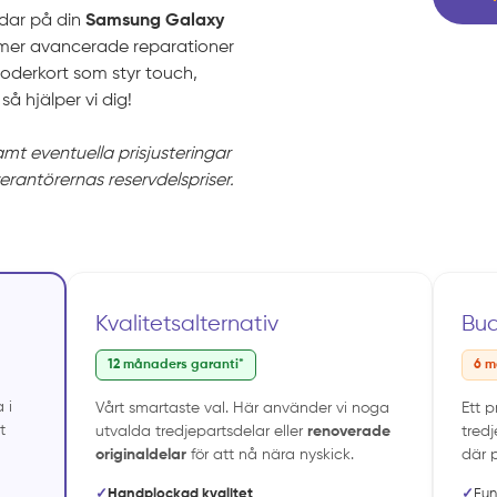
rdar på din
Samsung Galaxy
ra mer avancerade reparationer
oderkort som styr touch,
så hjälper vi dig!
samt eventuella prisjusteringar
verantörernas reservdelspriser.
Kvalitetsalternativ
Bu
12 månaders garanti*
6 m
 i
Vårt smartaste val. Här använder vi noga
Ett 
t
utvalda tredjepartsdelar eller
renoverade
tredj
originaldelar
för att nå nära nyskick.
där p
✓
Handplockad kvalitet
✓
Fun