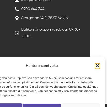
0700 644 344
Storgatan 14 E, 35231 Växjö
Butiken är öppen vardagar 09:30-
18:00.
Hantera samtycke
ig den bästa upplevelsen använder vi teknik som cookies för att spara
sa av information på din enhet. Om du godkänner detta kan vi behandla
 du surfar eller unika ID:n på den här webbplatsen. Om du inte godkänner,
 att dra tillbaka ditt samtycke, kan det hända att vissa smarta funktioner på
 fungera som de ska.