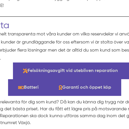
E!
eta
helt transparenta mot våra kunder om vilka reservdelar vi anv
ra kunder är grundläggande för oss eftersom vi är stolta över va
 erbjuder flera lösningar men det är alltid du som kund som b
.
ng
Felsökningsavgift vid utebliven reparation
Batteri
Garanti och öppet köp
t relevanta för dig som kund? Då kan du känna dig trygg när 
 dig det bästa priset. Har du fått ett lägre pris på motsvarande
t. Reparationen ska dock kunna utföras samma dag inom det g
tnumret Växjö.