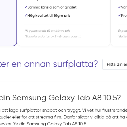
✓
Samma känsla som originalet
✓
Vår
✓
Hög kvalitet till lägre pris
✓
Pro
Hög prestanda till ett bättre pris.
Expert
*Batterier omfattas av 3 månaders garanti.
*Batte
ter en annan surfplatta?
 din Samsung Galaxy Tab A8 10.5?
 att laga surfplattor snabbt och tryggt. Vi vet hur frustrerande
ier eller för att streama film. Därför siktar vi alltid på att ha
ervice för din Samsung Galaxy Tab A8 10.5.