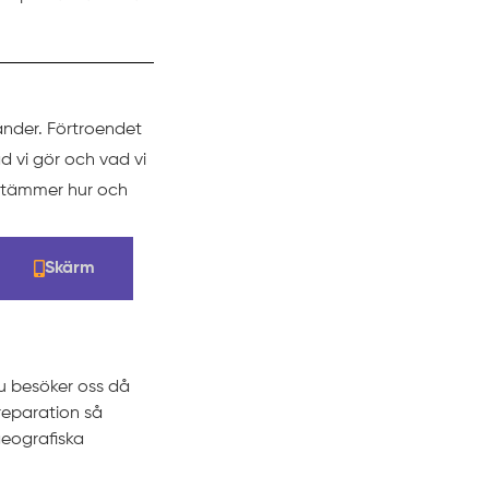
änder. Förtroendet
d vi gör och vad vi
estämmer hur och
Skärm
du besöker oss då
 reparation så
eografiska