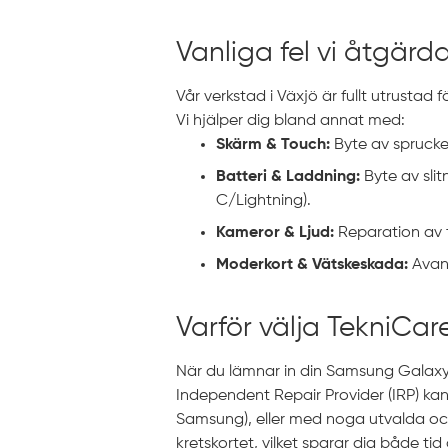
Vanliga fel vi åtgärd
Vår verkstad i Växjö är fullt utrustad
Vi hjälper dig bland annat med:
Skärm & Touch:
Byte av sprucken
Batteri & Laddning:
Byte av slit
C/Lightning).
Kameror & Ljud:
Reparation av t
Moderkort & Vätskeskada:
Avanc
Varför välja TekniCare
När du lämnar in din Samsung Galaxy 
Independent Repair Provider (IRP) kan 
Samsung), eller med noga utvalda och 
kretskortet, vilket sparar dig både ti