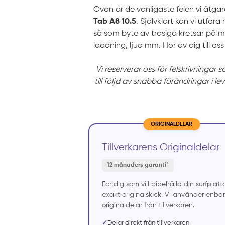
Ovan är de vanligaste felen vi åtgä
Tab A8 10.5
. Självklart kan vi utfö
så som byte av trasiga kretsar på m
laddning, ljud mm. Hör av dig till oss 
Vi reserverar oss för felskrivningar 
till följd av snabba förändringar i le
ORIGINALDELAR
Tillverkarens Originaldelar
12 månaders garanti*
För dig som vill bibehålla din surfplatta
exakt originalskick. Vi använder enbar
originaldelar från tillverkaren.
✓
Delar direkt från tillverkaren