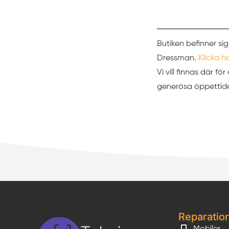
Butiken befinner sig
Dressman.
Klicka h
Vi vill finnas där f
generösa öppettider
Reparatio
Mobiler