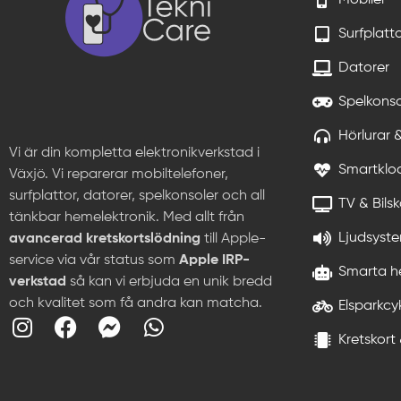
Surfplatt
Datorer
Spelkonso
Hörlurar 
Vi är din kompletta elektronikverkstad i
Smartklo
Växjö. Vi reparerar mobiltelefoner,
surfplattor, datorer, spelkonsoler och all
TV & Bils
tänkbar hemelektronik. Med allt från
Ljudsyste
avancerad kretskortslödning
till Apple-
service via vår status som
Apple IRP-
Smarta h
verkstad
så kan vi erbjuda en unik bredd
och kvalitet som få andra kan matcha.
Elsparkcy
Kretskort