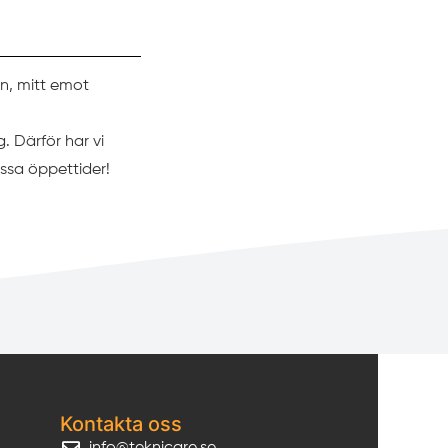
en, mitt emot
g. Därför har vi
ssa öppettider!
Kontakta oss
info@teknicare.se