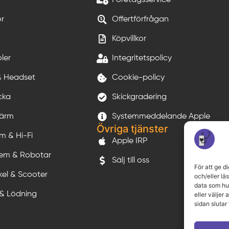
or
Offertförfrågan
Köpvillkor
ler
Integritetspolicy
& Headset
Cookie-policy
cka
Skickgradering
kärm
Systemmeddelande Apple
Övriga tjänster
m & Hi-Fi
Apple IRP
em & Robotar
Sälj till oss
För att ge d
kel & Scooter
och/eller lä
data som hur
 & Lödning
eller väljer
sidan slutar