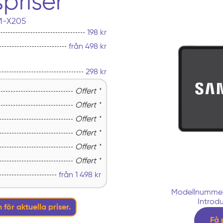
priser
SM-X205
198 kr
från 498 kr
298 kr
Offert *
Offert *
Offert *
Offert *
Offert *
Offert *
från
1 498
kr
Modellnummer
Introdu
 för aktuella priser.
Få 