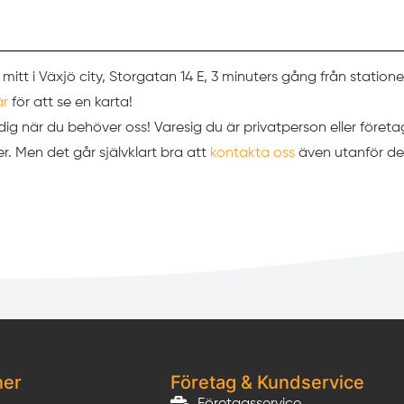
 mitt i Växjö city, Storgatan 14 E, 3 minuters gång från station
är
för att se en karta!
ör dig när du behöver oss! Varesig du är privatperson eller företa
. Men det går självklart bra att
kontakta oss
även utanför de
ner
Företag & Kundservice
Företagsservice