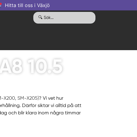
Hitta till oss i Växjö
A8 10.5
-X200, SM-X205)
? Vi vet hur
ållning. Därför siktar vi alltid på att
dag och blir klara inom några timmar