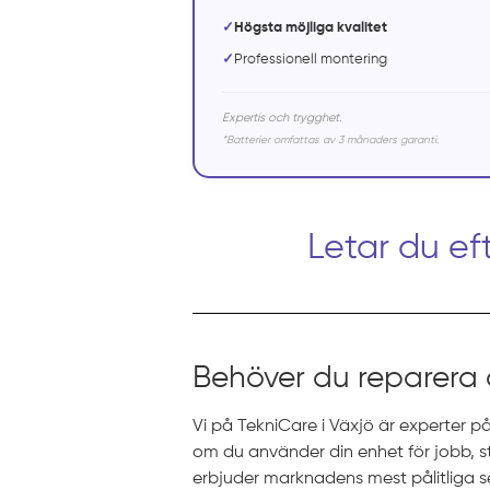
✓
Högsta möjliga kvalitet
✓
Professionell montering
Expertis och trygghet.
*Batterier omfattas av 3 månaders garanti.
Letar du ef
Behöver du reparera
Vi på TekniCare i Växjö är experter på
om du använder din enhet för jobb, stud
erbjuder marknadens mest pålitliga s