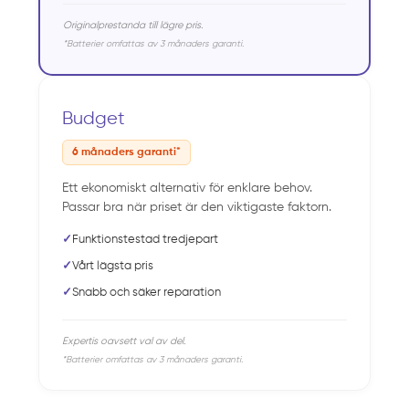
Originalprestanda till lägre pris.
*Batterier omfattas av 3 månaders garanti.
Budget
6 månaders garanti*
Ett ekonomiskt alternativ för enklare behov.
Passar bra när priset är den viktigaste faktorn.
✓
Funktionstestad tredjepart
✓
Vårt lägsta pris
✓
Snabb och säker reparation
Expertis oavsett val av del.
*Batterier omfattas av 3 månaders garanti.