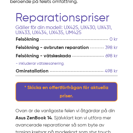
beroende på felets omfattning.
Reparationspriser
Gäller för din modell: UX425, UX430, UX431,
UX433, UX434, UX435, UM425
Felsökning
0 kr
Felsökning - avbruten reparation
398 kr
Felsökning - vätskeskada
698 kr
- inkluderar vätskesanering.
Ominstallation
498 kr
* Skicka en offertförfrågan för aktuella
priser.
Ovan är de vanligaste felen vi åtgärdar på din
Asus ZenBook 14
. Självklart kan vi utföra mer
avancerade reparationer så som byte av
trasiga kretsar på moderkort som styr touch,