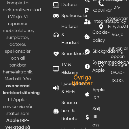
kompletta
Datorer
344
elektronikverkstad
Köpvillkor
Spelkonsoler
i Växjö. Vi
Storgatan
Integritetspolicy
reparerar
Hörlurar
14 E, 35231
mobiltelefoner,
Cookie-
&
Växjö
surfplattor,
policy
Headset
datorer,
Butiken är
Skickgradering
spelkonsoler
Smartklocka
öppen
och all
Systemmeddela
TV &
vardagar
tänkbar
Apple
hemelektronik.
Bilskärm
09:30-
Övriga
Med allt från
18:00.
tjänster
Ljudsystem
avancerad
Apple
& Hi-Fi
kretskortslödning
IRP
till Apple-
Smarta
service via vår
Sälj
hem &
status som
till
Robotar
Apple IRP-
oss
verkstad
så