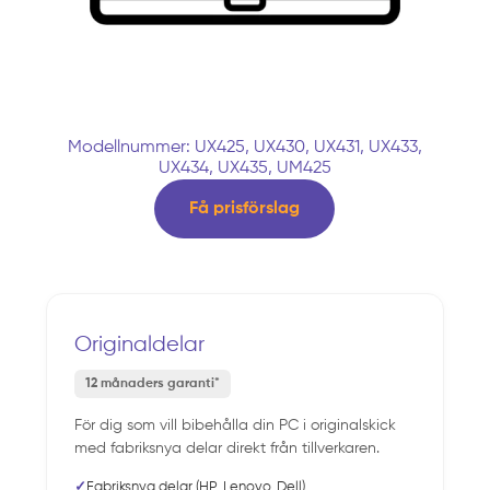
Modellnummer: UX425, UX430, UX431, UX433,
UX434, UX435, UM425
Få prisförslag
Originaldelar
12 månaders garanti*
För dig som vill bibehålla din PC i originalskick
med fabriksnya delar direkt från tillverkaren.
✓
Fabriksnya delar (HP, Lenovo, Dell)