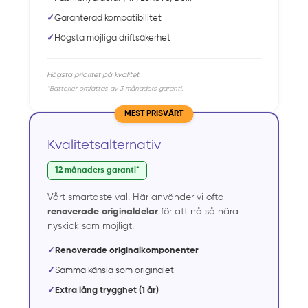
✓
Garanterad kompatibilitet
✓
Högsta möjliga driftsäkerhet
Högsta prioritet på kvalitet.
*Batterier omfattas av 3 månaders garanti.
MEST PRISVÄRT
Kvalitetsalternativ
12 månaders garanti*
Vårt smartaste val. Här använder vi ofta
renoverade originaldelar
för att nå så nära
nyskick som möjligt.
✓
Renoverade originalkomponenter
✓
Samma känsla som originalet
✓
Extra lång trygghet (1 år)