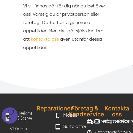
Vi vill finnas där för dig när du behöver
oss! Varesig du är privatperson eller
företag. Därför har vi generösa
öppettider. Men det går självklart bra
att
kontakta oss
även utanför dessa
öppettider!
Reparationer
Företag &
Kontakta
Kundservice
oss
Mobiler
Företagsservice
info@teknicar
Surfplattor
Vi är din
Offertförfrågan
0700 644