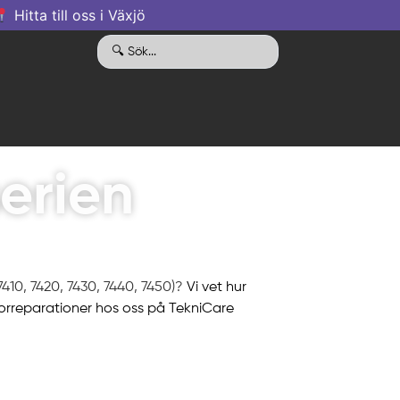
Hitta till oss i Växjö
serien
7410, 7420, 7430, 7440, 7450)?
Vi vet hur
datorreparationer hos oss på TekniCare