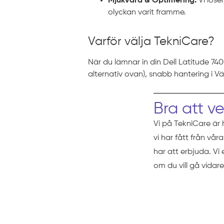
Mjukvara & Optimering:
Vi löse
olyckan varit framme.
Varför välja TekniCare?
När du lämnar in din Dell Latitude 740
alternativ ovan), snabb hantering i V
Bra att v
Vi på TekniCare är 
vi har fått från vå
har att erbjuda. Vi
om du vill gå vidare
Prissättni