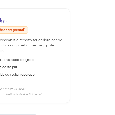
dget
ånaders garanti*
konomiskt alternativ för enklare behov.
r bra när priset är den viktigaste
rn.
ktionstestad tredjepart
t lägsta pris
bb och säker reparation
is oavsett val av del.
rier omfattas av 3 månaders garanti.