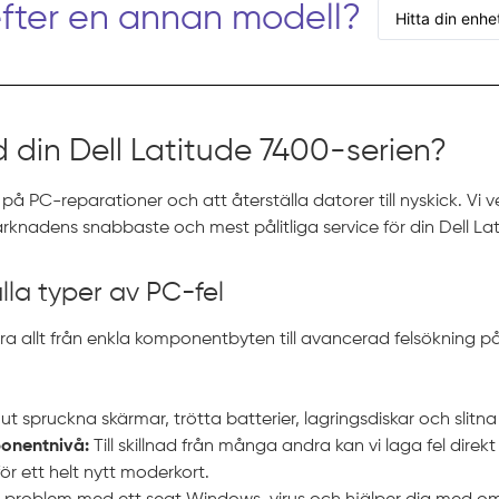
efter en annan modell?
 din Dell Latitude 7400-serien?
 på PC-reparationer och att återställa datorer till nyskick. Vi v
arknadens snabbaste och mest pålitliga service för din Dell La
alla typer av PC-fel
era allt från enkla komponentbyten till avancerad felsökning p
 ut spruckna skärmar, trötta batterier, lagringsdiskar och slitn
onentnivå:
Till skillnad från många andra kan vi laga fel direkt
ör ett helt nytt moderkort.