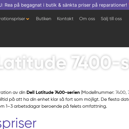
a på begagnat i butik & sänkta priser på reparationer!
ationspriser
Butiken
Kontakt
Om oss
Sälj till oss
Latitude 7400-
ration av din
Dell Latitude 7400-serien
(Modellnummer:
7400, 
alltid på att ha din enhet klar så fort som möjligt. De flesta 
om 1–3 arbetsdagar beroende på felets omfattning.
priser