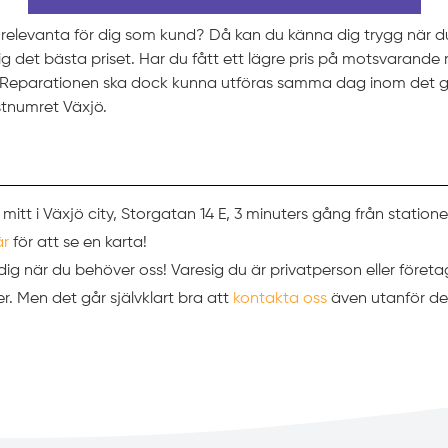
t relevanta för dig som kund? Då kan du känna dig trygg när 
 dig det bästa priset. Har du fått ett lägre pris på motsvarande
t. Reparationen ska dock kunna utföras samma dag inom det g
tnumret Växjö.
 mitt i Växjö city, Storgatan 14 E, 3 minuters gång från station
är
för att se en karta!
ör dig när du behöver oss! Varesig du är privatperson eller företa
. Men det går självklart bra att
kontakta oss
även utanför de