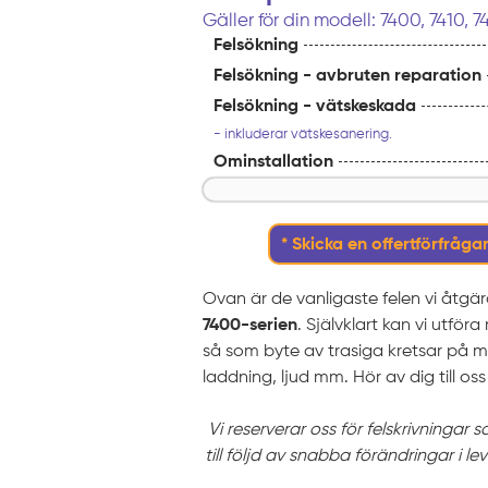
Gäller för din modell: 7400, 7410, 7
Felsökning
Felsökning - avbruten reparation
Felsökning - vätskeskada
- inkluderar vätskesanering.
Ominstallation
* Skicka en offertförfrågan
Ovan är de vanligaste felen vi åtgä
7400-serien
. Självklart kan vi utfö
så som byte av trasiga kretsar på m
laddning, ljud mm. Hör av dig till oss 
Vi reserverar oss för felskrivningar 
till följd av snabba förändringar i le