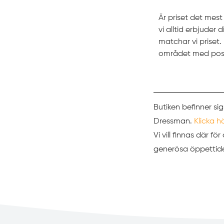
Är priset det mes
vi alltid erbjuder
matchar vi prise
området med pos
Butiken befinner sig
Dressman.
Klicka h
Vi vill finnas där f
generösa öppettider