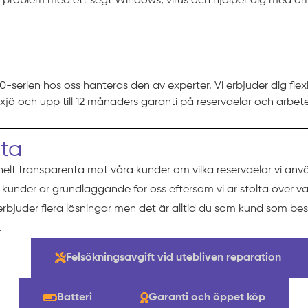
r problem med ett segt Windows, virus och hjälper dig med omi
0-serien hos oss hanteras den av experter. Vi erbjuder dig flex
äxjö och upp till 12 månaders garanti på reservdelar och arbete
eta
helt transparenta mot våra kunder om vilka reservdelar vi anv
ra kunder är grundläggande för oss eftersom vi är stolta över va
 erbjuder flera lösningar men det är alltid du som kund som b
.
ng
Felsökningsavgift vid utebliven reparation
Batteri
Garanti och öppet köp