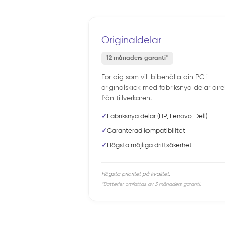
Originaldelar
12 månaders garanti*
För dig som vill bibehålla din PC i
originalskick med fabriksnya delar dire
från tillverkaren.
✓
Fabriksnya delar (HP, Lenovo, Dell)
✓
Garanterad kompatibilitet
✓
Högsta möjliga driftsäkerhet
Högsta prioritet på kvalitet.
*Batterier omfattas av 3 månaders garanti.