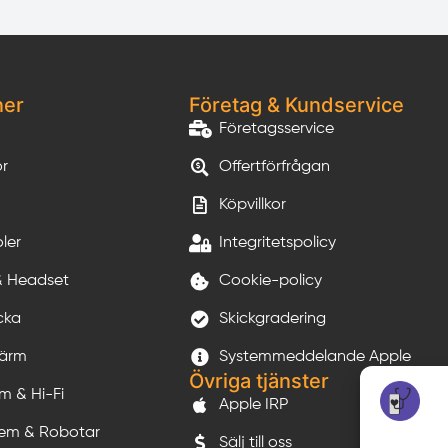
ner
Företag & Kundservice
Företagsservice
or
Offertförfrågan
Köpvillkor
ler
Integritetspolicy
& Headset
Cookie-policy
cka
Skickgradering
kärm
Systemmeddelande Apple
Övriga tjänster
m & Hi-Fi
Apple IRP
em & Robotar
Sälj till oss