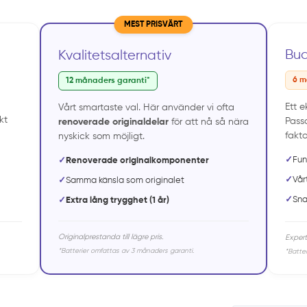
MEST PRISVÄRT
Bu
Kvalitetsalternativ
6 m
12 månaders garanti*
Ett e
Vårt smartaste val. Här använder vi ofta
kt
Passa
renoverade originaldelar
för att nå så nära
fakto
nyskick som möjligt.
✓
Fun
✓
Renoverade originalkomponenter
✓
Vår
✓
Samma känsla som originalet
✓
Sna
✓
Extra lång trygghet (1 år)
Originalprestanda till lägre pris.
Expert
*Batterier omfattas av 3 månaders garanti.
*Batte