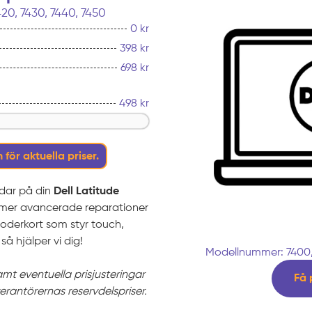
420, 7430, 7440, 7450
0 kr
398 kr
698 kr
498 kr
 för aktuella priser.
rdar på din
Dell Latitude
ra mer avancerade reparationer
oderkort som styr touch,
så hjälper vi dig!
Modellnummer: 7400, 
samt eventuella prisjusteringar
Få 
verantörernas reservdelspriser.