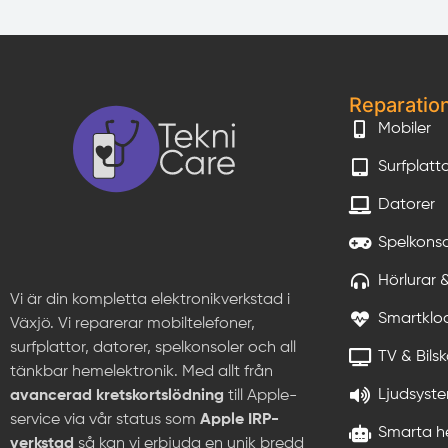
Reparatio
Mobiler
Surfplatt
Datorer
Spelkonso
Hörlurar 
Vi är din kompletta elektronikverkstad i
Smartklo
Växjö. Vi reparerar mobiltelefoner,
surfplattor, datorer, spelkonsoler och all
TV & Bils
tänkbar hemelektronik. Med allt från
Ljudsyste
avancerad kretskortslödning
till Apple-
service via vår status som
Apple IRP-
Smarta h
verkstad
så kan vi erbjuda en unik bredd