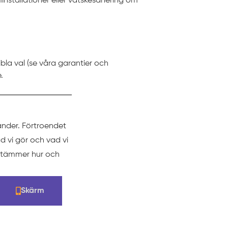
nstallationer eller vätskesanering om
ibla val (se våra garantier och
.
änder. Förtroendet
d vi gör och vad vi
estämmer hur och
Skärm