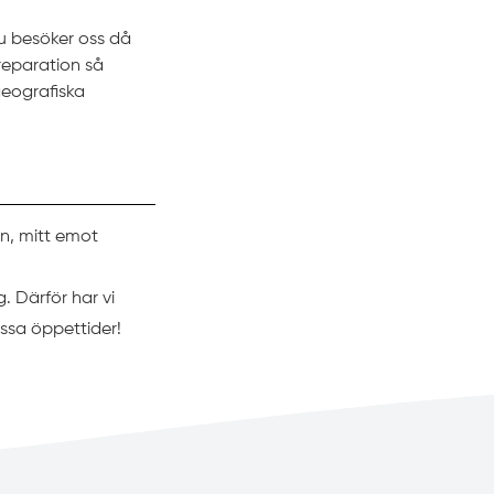
du besöker oss då
 reparation så
eografiska
en, mitt emot
g. Därför har vi
ssa öppettider!