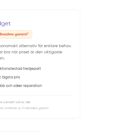
dget
ånaders garanti*
konomiskt alternativ för enklare behov.
r bra när priset är den viktigaste
rn.
ktionstestad tredjepart
t lägsta pris
bb och säker reparation
is oavsett val av del.
rier omfattas av 3 månaders garanti.