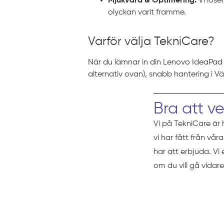
Mjukvara & Optimering:
Vi löse
olyckan varit framme.
Varför välja TekniCare?
När du lämnar in din Lenovo IdeaPad G
alternativ ovan), snabb hantering i V
Bra att v
Vi på TekniCare är 
vi har fått från vå
har att erbjuda. Vi
om du vill gå vidare
Prissättni