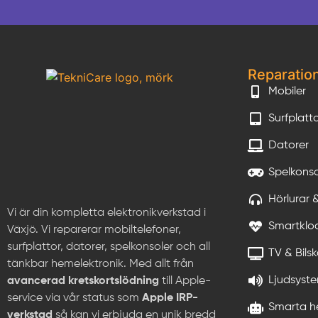
Reparatio
Mobiler
Surfplatt
Datorer
Spelkonso
Hörlurar 
Vi är din kompletta elektronikverkstad i
Smartklo
Växjö. Vi reparerar mobiltelefoner,
surfplattor, datorer, spelkonsoler och all
TV & Bils
tänkbar hemelektronik. Med allt från
Ljudsyste
avancerad kretskortslödning
till Apple-
service via vår status som
Apple IRP-
Smarta h
verkstad
så kan vi erbjuda en unik bredd