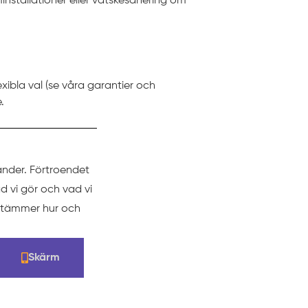
nstallationer eller vätskesanering om
ibla val (se våra garantier och
.
änder. Förtroendet
d vi gör och vad vi
estämmer hur och
Skärm