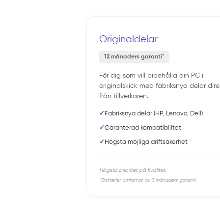
Originaldelar
12 månaders garanti*
För dig som vill bibehålla din PC i
originalskick med fabriksnya delar dire
från tillverkaren.
✓
Fabriksnya delar (HP, Lenovo, Dell)
✓
Garanterad kompatibilitet
✓
Högsta möjliga driftsäkerhet
Högsta prioritet på kvalitet.
*Batterier omfattas av 3 månaders garanti.