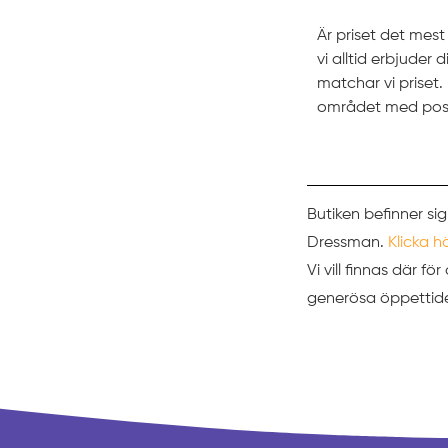
Är priset det mes
vi alltid erbjuder
matchar vi prise
området med pos
Butiken befinner sig
Dressman.
Klicka h
Vi vill finnas där f
generösa öppettider