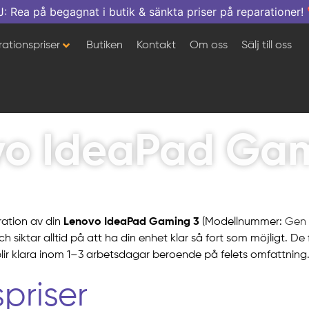
a på begagnat i butik & sänkta priser på reparationer!

ationspriser
Butiken
Kontakt
Om oss
Sälj till oss
vo IdeaPad Gam
ration av din
Lenovo IdeaPad Gaming 3
(Modellnummer:
Gen 
ch siktar alltid på att ha din enhet klar så fort som möjligt. D
r klara inom 1–3 arbetsdagar beroende på felets omfattning
priser