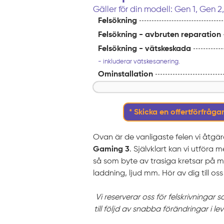
Gäller för din modell: Gen 1, Gen 2
Felsökning
Felsökning - avbruten reparation
Felsökning - vätskeskada
- inkluderar vätskesanering.
Ominstallation
* Skicka en offertförfrågan
Ovan är de vanligaste felen vi åtgä
Gaming 3
. Självklart kan vi utföra
så som byte av trasiga kretsar på m
laddning, ljud mm. Hör av dig till oss 
Vi reserverar oss för felskrivningar 
till följd av snabba förändringar i le