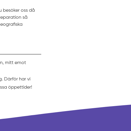
du besöker oss då
 reparation så
eografiska
en, mitt emot
g. Därför har vi
ssa öppettider!