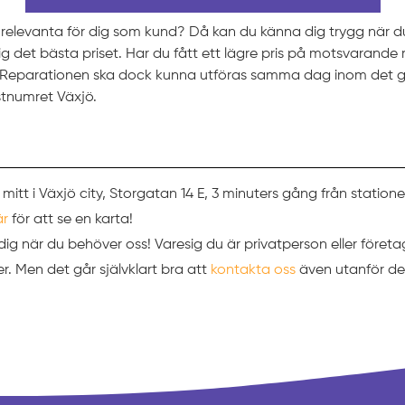
t relevanta för dig som kund? Då kan du känna dig trygg när 
 dig det bästa priset. Har du fått ett lägre pris på motsvarande
t. Reparationen ska dock kunna utföras samma dag inom det g
tnumret Växjö.
 mitt i Växjö city, Storgatan 14 E, 3 minuters gång från station
är
för att se en karta!
ör dig när du behöver oss! Varesig du är privatperson eller företa
. Men det går självklart bra att
kontakta oss
även utanför de