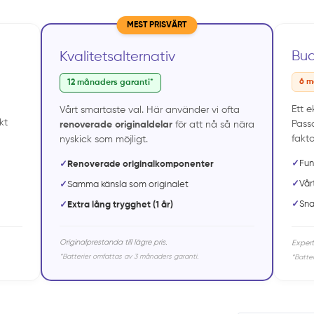
MEST PRISVÄRT
Bu
Kvalitetsalternativ
6 m
12 månaders garanti*
Ett e
Vårt smartaste val. Här använder vi ofta
kt
Passa
renoverade originaldelar
för att nå så nära
fakto
nyskick som möjligt.
✓
Fun
✓
Renoverade originalkomponenter
✓
Vår
✓
Samma känsla som originalet
✓
Sna
✓
Extra lång trygghet (1 år)
Originalprestanda till lägre pris.
Expert
*Batterier omfattas av 3 månaders garanti.
*Batte