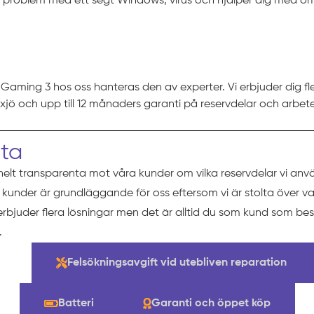
r problem med ett segt Windows, virus och hjälper dig med omi
aming 3 hos oss hanteras den av experter. Vi erbjuder dig flex
äxjö och upp till 12 månaders garanti på reservdelar och arbete
eta
helt transparenta mot våra kunder om vilka reservdelar vi anv
ra kunder är grundläggande för oss eftersom vi är stolta över va
 erbjuder flera lösningar men det är alltid du som kund som b
.
ng
Felsökningsavgift vid utebliven reparation
Batteri
Garanti och öppet köp