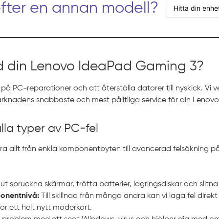
efter en annan modell?
d din Lenovo IdeaPad Gaming 3?
 på PC-reparationer och att återställa datorer till nyskick. Vi v
 marknadens snabbaste och mest pålitliga service för din Leno
alla typer av PC-fel
era allt från enkla komponentbyten till avancerad felsökning p
 ut spruckna skärmar, trötta batterier, lagringsdiskar och slitn
onentnivå:
Till skillnad från många andra kan vi laga fel direkt
ör ett helt nytt moderkort.