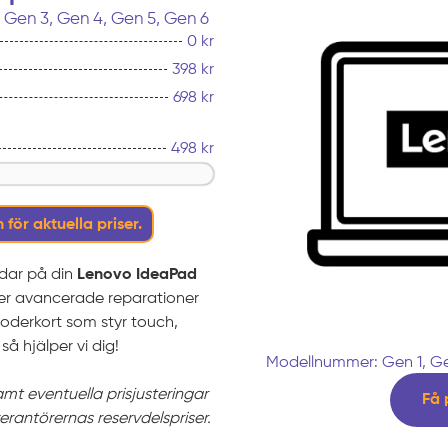
, Gen 3, Gen 4, Gen 5, Gen 6
0 kr
398 kr
698 kr
498 kr
 för aktuella priser.
rdar på din
Lenovo IdeaPad
 mer avancerade reparationer
oderkort som styr touch,
så hjälper vi dig!
Modellnummer: Gen 1, Ge
samt eventuella prisjusteringar
Få 
verantörernas reservdelspriser.