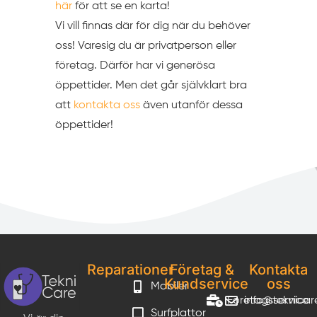
här
för att se en karta!
Vi vill finnas där för dig när du behöver
oss! Varesig du är privatperson eller
företag. Därför har vi generösa
öppettider. Men det går självklart bra
att
kontakta oss
även utanför dessa
öppettider!
Reparationer
Företag &
Kontakta
Kundservice
oss
Mobiler
Företagsservice
info@teknicar
Surfplattor