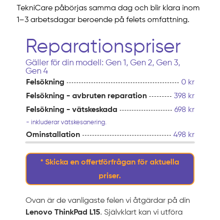
TekniCare påbörjas samma dag och blir klara inom
1–3 arbetsdagar beroende på felets omfattning.
Reparationspriser
Gäller för din modell: Gen 1, Gen 2, Gen 3,
Gen 4
Felsökning
0 kr
Felsökning - avbruten reparation
398 kr
Felsökning - vätskeskada
698 kr
- inkluderar vätskesanering.
Ominstallation
498 kr
* Skicka en offertförfrågan för aktuella
priser.
Ovan är de vanligaste felen vi åtgärdar på din
Lenovo ThinkPad L15
. Självklart kan vi utföra