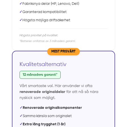
✓
Fabriksnya delar (HP, Lenovo, Dell)
✓
Garanterad kompatibilitet
✓
Högsta möjliga driftsäkerhet
Högsta prioritet på kvalitet.
*Batterier omfattas av 3 månaders garanti.
MEST PRISVÄRT
Kvalitetsalternativ
12 månaders garanti*
Vårt smartaste val. Här använder vi ofta
renoverade originaldelar
för att nå så nära
nyskick som möjligt.
✓
Renoverade originalkomponenter
✓
Samma känsla som originalet
✓
Extra lång trygghet (1 år)