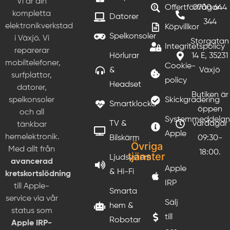
Vi är din
Offertförfrågan
0700 644
kompletta
Datorer
344
elektronikverkstad
Köpvillkor
Spelkonsoler
i Växjö. Vi
Storgatan
Integritetspolicy
reparerar
Hörlurar
14 E, 35231
mobiltelefoner,
Cookie-
&
Växjö
surfplattor,
policy
Headset
datorer,
Butiken är
Skickgradering
spelkonsoler
Smartklocka
öppen
och all
Systemmeddela
TV &
vardagar
tänkbar
Apple
hemelektronik.
Bilskärm
09:30-
Övriga
Med allt från
18:00.
tjänster
Ljudsystem
avancerad
Apple
& Hi-Fi
kretskortslödning
IRP
till Apple-
Smarta
service via vår
Sälj
hem &
status som
till
Robotar
Apple IRP-