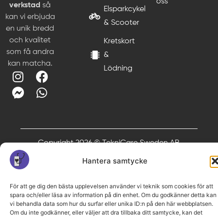
oss
verkstad
så
Elsparkcykel
kan vi erbjuda
& Scooter
en unik bredd
och kvalitet
Kretskort
som få andra
&
kan matcha.
Lödning
Copyright 2026 © TekniCare Sweden AB
Hantera samtycke
För att ge dig den bästa upplevelsen använder vi teknik som cookies för att
spara och/eller läsa av information på din enhet. Om du godkänner detta kan
vi behandla data som hur du surfar eller unika ID:n på den här webbplatsen.
Om du inte godkänner, eller väljer att dra tillbaka ditt samtycke, kan det