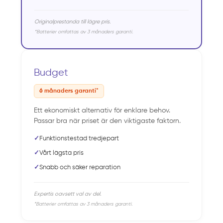
Originalprestanda till lägre pris.
*Batterier omfattas av 3 månaders garanti.
Budget
6 månaders garanti*
Ett ekonomiskt alternativ för enklare behov.
Passar bra när priset är den viktigaste faktorn.
✓
Funktionstestad tredjepart
✓
Vårt lägsta pris
✓
Snabb och säker reparation
Expertis oavsett val av del.
*Batterier omfattas av 3 månaders garanti.