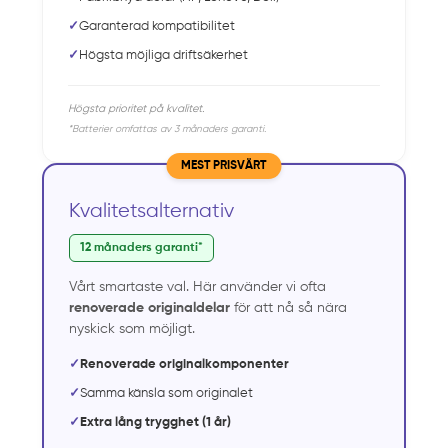
✓
Garanterad kompatibilitet
✓
Högsta möjliga driftsäkerhet
Högsta prioritet på kvalitet.
*Batterier omfattas av 3 månaders garanti.
MEST PRISVÄRT
Kvalitetsalternativ
12 månaders garanti*
Vårt smartaste val. Här använder vi ofta
renoverade originaldelar
för att nå så nära
nyskick som möjligt.
✓
Renoverade originalkomponenter
✓
Samma känsla som originalet
✓
Extra lång trygghet (1 år)