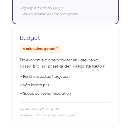
Originalprestanda till lägre pris.
*Batterier omfattas av 3 månaders garanti.
Budget
6 månaders garanti*
Ett ekonomiskt alternativ för enklare behov.
Passar bra när priset är den viktigaste faktorn.
✓
Funktionstestad tredjepart
✓
Vårt lägsta pris
✓
Snabb och säker reparation
Expertis oavsett val av del.
*Batterier omfattas av 3 månaders garanti.