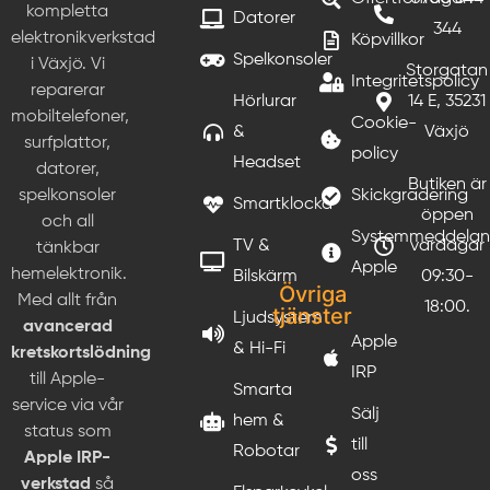
kompletta
Datorer
344
elektronikverkstad
Köpvillkor
Spelkonsoler
i Växjö. Vi
Storgatan
Integritetspolicy
reparerar
Hörlurar
14 E, 35231
mobiltelefoner,
Cookie-
&
Växjö
surfplattor,
policy
Headset
datorer,
Butiken är
Skickgradering
spelkonsoler
Smartklocka
öppen
och all
Systemmeddela
TV &
vardagar
tänkbar
Apple
hemelektronik.
Bilskärm
09:30-
Övriga
Med allt från
18:00.
tjänster
Ljudsystem
avancerad
Apple
& Hi-Fi
kretskortslödning
IRP
till Apple-
Smarta
service via vår
Sälj
hem &
status som
till
Robotar
Apple IRP-
oss
verkstad
så