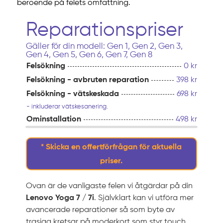
beroende på felets omfattning.
Reparationspriser
Gäller för din modell: Gen 1, Gen 2, Gen 3,
Gen 4, Gen 5, Gen 6, Gen 7, Gen 8
Felsökning
0 kr
Felsökning - avbruten reparation
398 kr
Felsökning - vätskeskada
698 kr
- inkluderar vätskesanering.
Ominstallation
498 kr
* Skicka en offertförfrågan för aktuella
priser.
Ovan är de vanligaste felen vi åtgärdar på din
Lenovo Yoga 7 / 7i
. Självklart kan vi utföra mer
avancerade reparationer så som byte av
trasiga kretsar på moderkort som styr touch,