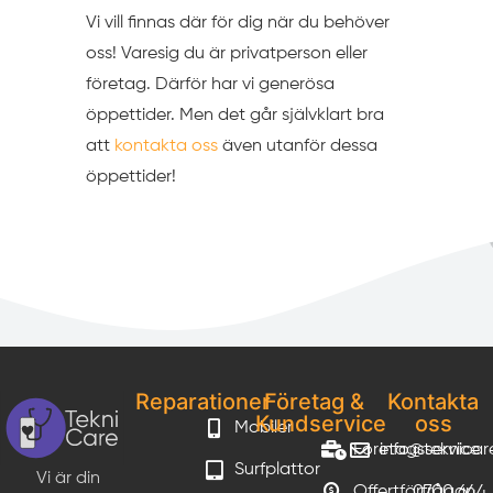
Vi vill finnas där för dig när du behöver
oss! Varesig du är privatperson eller
företag. Därför har vi generösa
öppettider. Men det går självklart bra
att
kontakta oss
även utanför dessa
öppettider!
Reparationer
Företag &
Kontakta
Kundservice
oss
Mobiler
Företagsservice
info@teknicar
Surfplattor
Vi är din
Offertförfrågan
0700 644