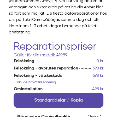
(Modellnummer:
A1989)?
Vi vet hur viktig datorn är i
vardagen och siktar alltid på att ha din enhet klar
så fort som möjligt. De flesta datorreparationer hos
oss på TekniCare påbörjas samma dag och blir
klara inom 1–3 arbetsdagar beroende på felets
omfattning.
Reparationspriser
Gäller för din modell: A1989
Felsökning
0 kr
Felsökning - avbruten reparation
398 kr
Felsökning - vätskeskada
698 kr
- inkluderar vätskesanering.
Ominstallation
498 kr
Standarddelar / Kopia
Skärmbyte - Originalkvalité
Offert *