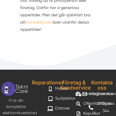
oss! Varesig du är privatperson eller
företag. Därför har vi generösa
öppettider. Men det går självklart bra
att
kontakta oss
även utanför dessa
öppettider!
Reparationer
Företag &
Kontakta
Kundservice
oss
Mobiler
Företagsservice
info@teknicar
Surfplattor
Vi är din
Offertförfrågan
0700 644
kompletta
Datorer
344
elektronikverkstad
Köpvillkor