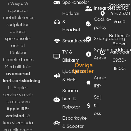
Spelkonsoler
i Växjö. Vi
Storgatan
Integritetspolicy
reparerar
Hörlurar
14 E, 35231
mobiltelefoner,
Cookie-
&
Växjö
surfplattor,
policy
Headset
datorer,
Butiken är
Skickgradering
spelkonsoler
Smartklocka
öppen
och all
Systemmeddela
TV &
vardagar
tänkbar
Apple
hemelektronik.
Bilskärm
09:30-
Övriga
Med allt från
18:00.
tjänster
Ljudsystem
avancerad
Apple
& Hi-Fi
kretskortslödning
IRP
till Apple-
Smarta
service via vår
Sälj
hem &
status som
till
Robotar
Apple IRP-
oss
verkstad
så
Elsparkcykel
kan vi erbjuda
& Scooter
en unik bredd