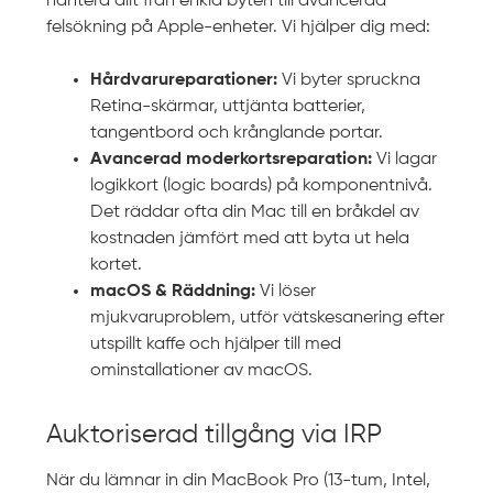
hantera allt från enkla byten till avancerad
felsökning på Apple-enheter. Vi hjälper dig med:
Hårdvarureparationer:
Vi byter spruckna
Retina-skärmar, uttjänta batterier,
tangentbord och krånglande portar.
Avancerad moderkortsreparation:
Vi lagar
logikkort (logic boards) på komponentnivå.
Det räddar ofta din Mac till en bråkdel av
kostnaden jämfört med att byta ut hela
kortet.
macOS & Räddning:
Vi löser
mjukvaruproblem, utför vätskesanering efter
utspillt kaffe och hjälper till med
ominstallationer av macOS.
Auktoriserad tillgång via IRP
När du lämnar in din MacBook Pro (13-tum, Intel,