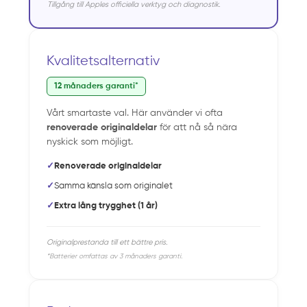
Tillgång till Apples officiella verktyg och diagnostik.
Kvalitetsalternativ
12 månaders garanti*
Vårt smartaste val. Här använder vi ofta
renoverade originaldelar
för att nå så nära
nyskick som möjligt.
✓
Renoverade originaldelar
✓
Samma känsla som originalet
✓
Extra lång trygghet (1 år)
Originalprestanda till ett bättre pris.
*Batterier omfattas av 3 månaders garanti.