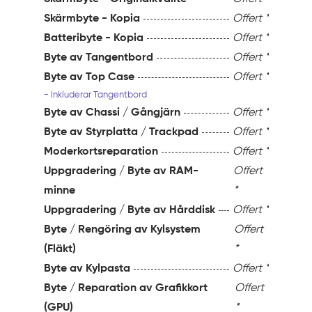
Skärmbyte - Kopia
Offert *
Batteribyte - Kopia
Offert *
Byte av Tangentbord
Offert *
Byte av Top Case
Offert *
- Inkluderar Tangentbord
Byte av Chassi / Gångjärn
Offert *
Byte av Styrplatta / Trackpad
Offert *
Moderkortsreparation
Offert *
Uppgradering / Byte av RAM-
Offert
minne
*
Uppgradering / Byte av Hårddisk
Offert *
Byte / Rengöring av Kylsystem
Offert
(Fläkt)
*
Byte av Kylpasta
Offert *
Byte / Reparation av Grafikkort
Offert
(GPU)
*