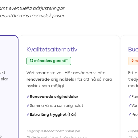
samt eventuella prisjusteringar
verantörernas reservdelspriser.
Kvalitetsalternativ
Bu
12 månaders garanti*
6 m
akt
Vårt smartaste val. Här använder vi ofta
Ett 
elar
renoverade originaldelar
för att nå så nära
tredj
nyskick som möjligt.
model
✓
Renoverade originaldelar
✓
Fun
✓
Samma känsla som originalet
✓
Vår
✓
Extra lång trygghet (1 år)
✓
Pro
Originalprestanda till ett bättre pris.
Expert
k.
*Batterier omfattas av 3 månaders garanti.
*Batte