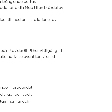
h krånglande portar.
ddar ofta din Mac till en bråkdel av
lper till med ominstallationer av
Provider (IRP) har vi tillgång till
ternativ (se ovan) kan vi alltid
änder. Förtroendet
d vi gör och vad vi
estämmer hur och