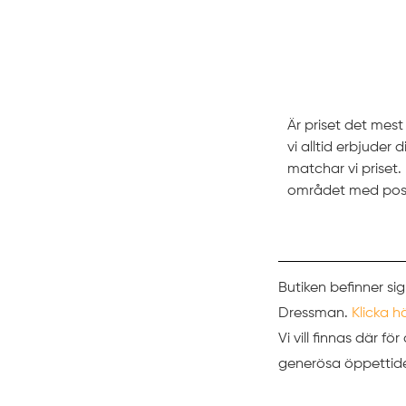
Prissättni
Är priset det mes
vi alltid erbjuder
matchar vi prise
området med pos
Butiken befinner sig
Dressman.
Klicka h
Vi vill finnas där f
generösa öppettider