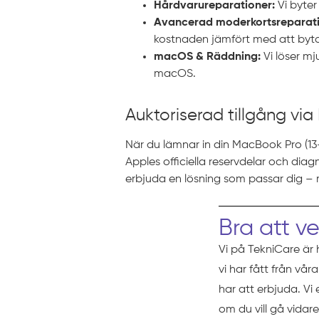
Hårdvarureparationer:
Vi byter
Avancerad moderkortsreparati
kostnaden jämfört med att byta 
macOS & Räddning:
Vi löser mj
macOS.
Auktoriserad tillgång via
När du lämnar in din MacBook Pro (13-t
Apples officiella reservdelar och diag
erbjuda en lösning som passar dig – m
Bra att v
Vi på TekniCare är 
vi har fått från vå
har att erbjuda. Vi
om du vill gå vidare