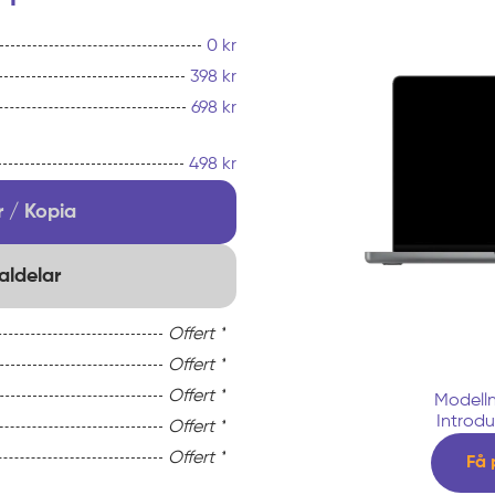
0 kr
398 kr
698 kr
498 kr
 / Kopia
aldelar
Offert *
Offert *
Offert *
Modell
Introdu
Offert *
Offert *
Få 