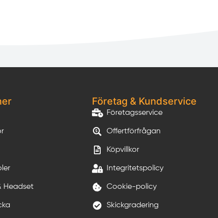
ner
Företag & Kundservice
Företagsservice
or
Offertförfrågan
Köpvillkor
ler
Integritetspolicy
& Headset
Cookie-policy
cka
Skickgradering