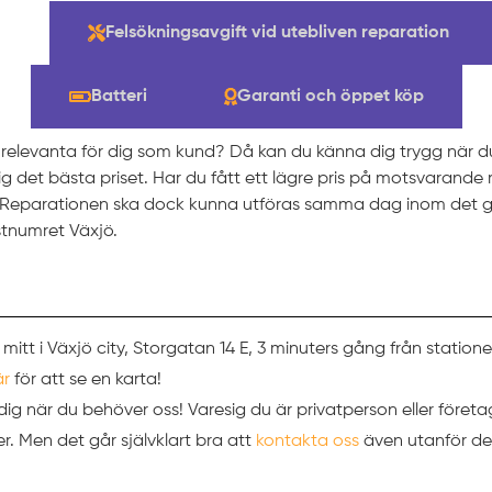
ng
Felsökningsavgift vid utebliven reparation
Batteri
Garanti och öppet köp
t relevanta för dig som kund? Då kan du känna dig trygg när 
 dig det bästa priset. Har du fått ett lägre pris på motsvarande
t. Reparationen ska dock kunna utföras samma dag inom det g
tnumret Växjö.
 mitt i Växjö city, Storgatan 14 E, 3 minuters gång från station
är
för att se en karta!
ör dig när du behöver oss! Varesig du är privatperson eller företa
. Men det går självklart bra att
kontakta oss
även utanför de