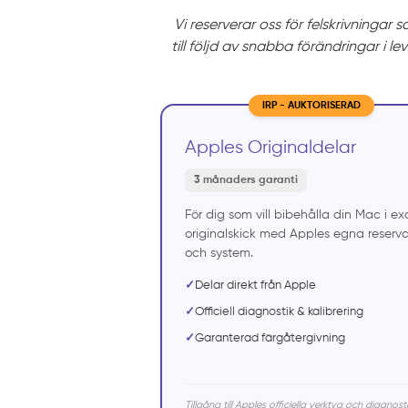
Vi reserverar oss för felskrivningar 
till följd av snabba förändringar i le
IRP - AUKTORISERAD
Apples Originaldelar
3 månaders garanti
För dig som vill bibehålla din Mac i ex
originalskick med Apples egna reservd
och system.
✓
Delar direkt från Apple
✓
Officiell diagnostik & kalibrering
✓
Garanterad färgåtergivning
Tillgång till Apples officiella verktyg och diagnosti