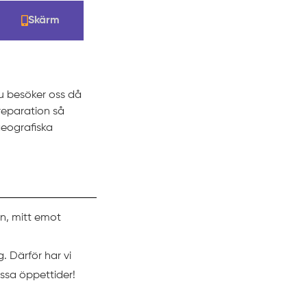
Skärm
du besöker oss då
 reparation så
eografiska
en, mitt emot
g. Därför har vi
ssa öppettider!