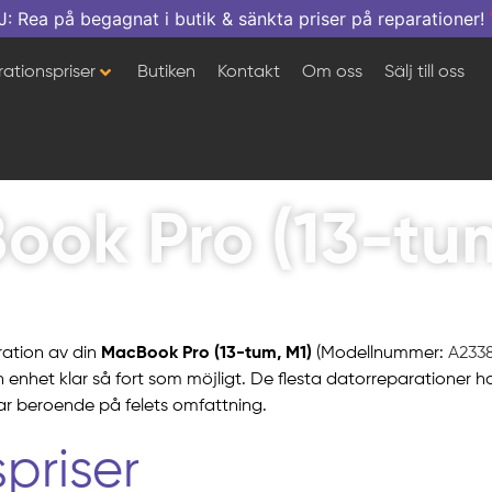
a på begagnat i butik & sänkta priser på reparationer!
ationspriser
Butiken
Kontakt
Om oss
Sälj till oss
ook Pro (13-tum
ration av din
MacBook Pro (13-tum, M1)
(Modellnummer:
A2338
in enhet klar så fort som möjligt. De flesta datorreparatione
ar beroende på felets omfattning.
priser