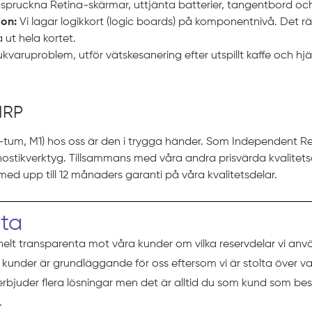
 spruckna Retina-skärmar, uttjänta batterier, tangentbord oc
on:
Vi lagar logikkort (logic boards) på komponentnivå. Det rä
ut hela kortet.
ukvaruproblem, utför vätskesanering efter utspillt kaffe och hjä
 IRP
um, M1) hos oss är den i trygga händer. Som Independent Repair 
nostikverktyg. Tillsammans med våra andra prisvärda kvalitetsal
ed upp till 12 månaders garanti på våra kvalitetsdelar.
eta
helt transparenta mot våra kunder om vilka reservdelar vi anv
ra kunder är grundläggande för oss eftersom vi är stolta över va
 erbjuder flera lösningar men det är alltid du som kund som b
.