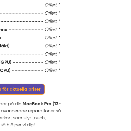
Offert *
Offert *
Offert *
nne
Offert *
k
Offert *
läkt)
Offert *
Offert *
 (GPU)
Offert *
(CPU)
Offert *
 för aktuella priser.
rdar på din
MacBook Pro (13-
er avancerade reparationer så
rkort som styr touch,
så hjälper vi dig!