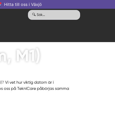
Hitta till oss i Växjö
, M1)
)?
Vi vet hur viktig datorn är i
r hos oss på TekniCare påbörjas samma