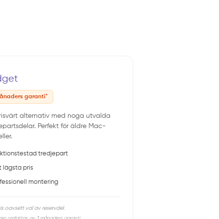
dget
ånaders garanti*
prisvärt alternativ med noga utvalda
epartsdelar. Perfekt för äldre Mac-
ler.
ktionstestad tredjepart
t lägsta pris
fessionell montering
is oavsett val av reservdel.
rier omfattas av 3 månaders garanti.