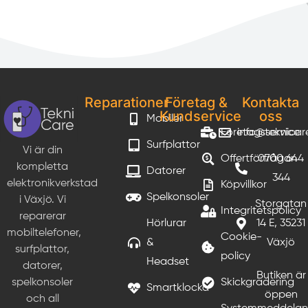
Reparationer
Företag &
Kontakta
Kundservice
oss
Mobiler
Företagsservice
info@teknicar
Surfplattor
Vi är din
Offertförfrågan
0700 644
kompletta
Datorer
344
elektronikverkstad
Köpvillkor
Spelkonsoler
i Växjö. Vi
Storgatan
Integritetspolicy
reparerar
Hörlurar
14 E, 35231
mobiltelefoner,
Cookie-
&
Växjö
surfplattor,
policy
Headset
datorer,
Butiken är
Skickgradering
spelkonsoler
Smartklocka
öppen
och all