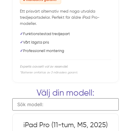
Ett prisvärt alternativ med noga utvalda
tredjepartsdelar. Perfekt för äldre iPad Pro-
modeller.
✓
Funktionstestad tredjepart
✓
Vårt lägsta pris
✓
Professionell montering
Expertis oavsett val av reservdel.
*Batterier omfattas av 3 månaders garanti.
Välj din modell:
iPad Pro (11-tum, M5, 2025)