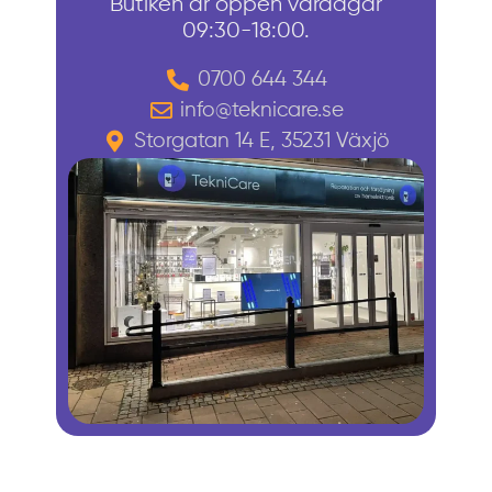
Butiken är öppen vardagar
09:30-18:00.
0700 644 344
info@teknicare.se
Storgatan 14 E, 35231 Växjö