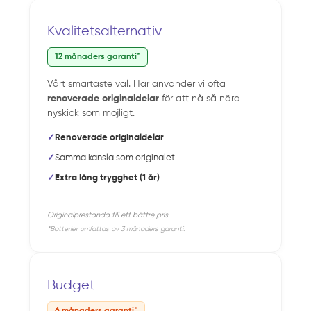
Kvalitetsalternativ
12 månaders garanti*
Vårt smartaste val. Här använder vi ofta
renoverade originaldelar
för att nå så nära
nyskick som möjligt.
✓
Renoverade originaldelar
✓
Samma känsla som originalet
✓
Extra lång trygghet (1 år)
Originalprestanda till ett bättre pris.
*Batterier omfattas av 3 månaders garanti.
Budget
6 månaders garanti*