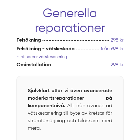
Generella
reparationer
Felsökning
298 kr
Felsökning - vätskeskada
från 698 kr
- inkluderar vätskesanering.
Ominstallation
298 kr
Självklart utför vi även avancerade
moderkortsreparationer på
komponentnivå.
Allt från avancerad
vätskesanering till byte av kretsar för
strömförsörjning och bildskärm med
mera.