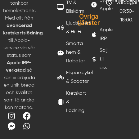
Systemmeddela
TV &
vardagar
tänkbar
Apple
hemelektronik.
Bilskärm
09:30-
Övriga
Med allt från
18:00.
tjänster
Ljudsystem
avancerad
Apple
& Hi-Fi
kretskortslödning
IRP
till Apple-
Smarta
service via vår
Sälj
hem &
status som
till
Robotar
Apple IRP-
oss
verkstad
så
Elsparkcykel
kan vi erbjuda
& Scooter
en unik bredd
och kvalitet
Kretskort
som få andra
&
kan matcha.
Lödning