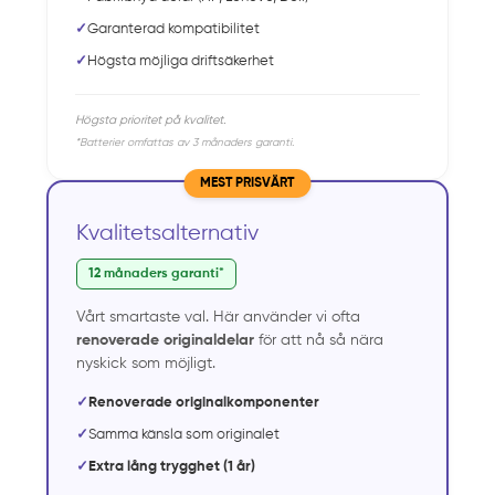
✓
Garanterad kompatibilitet
✓
Högsta möjliga driftsäkerhet
Högsta prioritet på kvalitet.
*Batterier omfattas av 3 månaders garanti.
MEST PRISVÄRT
Kvalitetsalternativ
12 månaders garanti*
Vårt smartaste val. Här använder vi ofta
renoverade originaldelar
för att nå så nära
nyskick som möjligt.
✓
Renoverade originalkomponenter
✓
Samma känsla som originalet
✓
Extra lång trygghet (1 år)