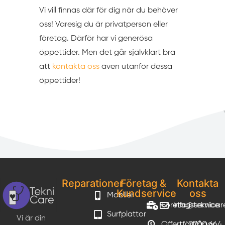
Vi vill finnas där för dig när du behöver
oss! Varesig du är privatperson eller
företag. Därför har vi generösa
öppettider. Men det går självklart bra
att
kontakta oss
även utanför dessa
öppettider!
Reparationer
Företag &
Kontakta
Kundservice
oss
Mobiler
Företagsservice
info@teknicar
Surfplattor
Vi är din
Offertförfrågan
0700 644