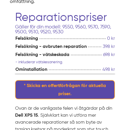
omfattning.
Reparationspriser
Gäller för din modell: 9550, 9560, 9570, 7590,
9500, 9510, 9520, 9530
Felsökning
0 kr
Felsökning - avbruten reparation
398 kr
Felsökning - vätskeskada
698 kr
- inkluderar vätskesanering.
Ominstallation
498 kr
* Skicka en offertförfrågan för aktuella
priser.
Ovan är de vanligaste felen vi åtgärdar på din
Dell XPS 15
. Självklart kan vi utföra mer
avancerade reparationer så som byte av
trasiga kretsar på moderkort som styr touch,