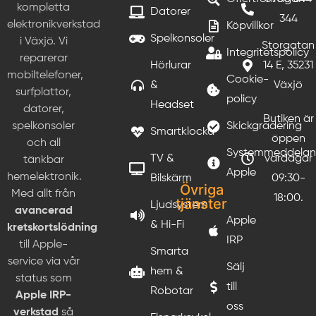
kompletta
Datorer
344
elektronikverkstad
Köpvillkor
Spelkonsoler
i Växjö. Vi
Storgatan
Integritetspolicy
reparerar
Hörlurar
14 E, 35231
mobiltelefoner,
Cookie-
&
Växjö
surfplattor,
policy
Headset
datorer,
Butiken är
Skickgradering
spelkonsoler
Smartklocka
öppen
och all
Systemmeddela
TV &
vardagar
tänkbar
Apple
hemelektronik.
Bilskärm
09:30-
Övriga
Med allt från
18:00.
tjänster
Ljudsystem
avancerad
Apple
& Hi-Fi
kretskortslödning
IRP
till Apple-
Smarta
service via vår
Sälj
hem &
status som
till
Robotar
Apple IRP-
oss
verkstad
så