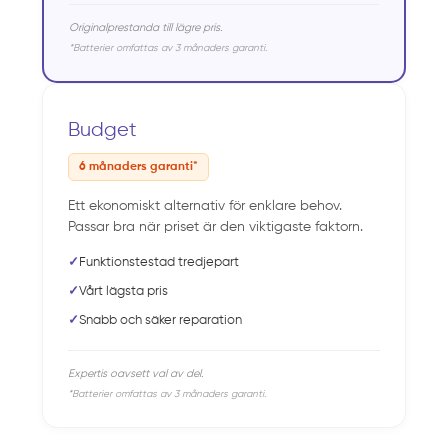
Originalprestanda till lägre pris.
*Batterier omfattas av 3 månaders garanti.
Budget
6 månaders garanti*
Ett ekonomiskt alternativ för enklare behov.
Passar bra när priset är den viktigaste faktorn.
✓
Funktionstestad tredjepart
✓
Vårt lägsta pris
✓
Snabb och säker reparation
Expertis oavsett val av del.
*Batterier omfattas av 3 månaders garanti.