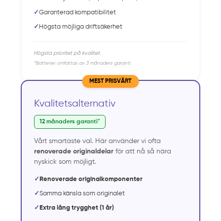
✓
Garanterad kompatibilitet
✓
Högsta möjliga driftsäkerhet
Högsta prioritet på kvalitet.
*Batterier omfattas av 3 månaders garanti.
MEST PRISVÄRT
Kvalitetsalternativ
12 månaders garanti*
Vårt smartaste val. Här använder vi ofta
renoverade originaldelar
för att nå så nära
nyskick som möjligt.
✓
Renoverade originalkomponenter
✓
Samma känsla som originalet
✓
Extra lång trygghet (1 år)