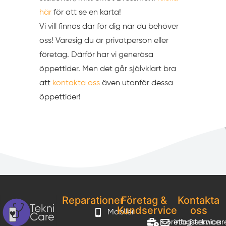
här
för att se en karta!
Vi vill finnas där för dig när du behöver
oss! Varesig du är privatperson eller
företag. Därför har vi generösa
öppettider. Men det går självklart bra
att
kontakta oss
även utanför dessa
öppettider!
Reparationer
Företag &
Kontakta
Kundservice
oss
Mobiler
Företagsservice
info@teknicar