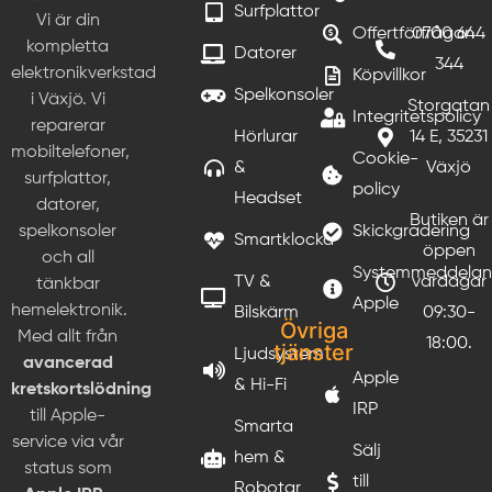
Surfplattor
Vi är din
Offertförfrågan
0700 644
kompletta
Datorer
344
elektronikverkstad
Köpvillkor
Spelkonsoler
i Växjö. Vi
Storgatan
Integritetspolicy
reparerar
Hörlurar
14 E, 35231
mobiltelefoner,
Cookie-
&
Växjö
surfplattor,
policy
Headset
datorer,
Butiken är
Skickgradering
spelkonsoler
Smartklocka
öppen
och all
Systemmeddela
TV &
vardagar
tänkbar
Apple
hemelektronik.
Bilskärm
09:30-
Övriga
Med allt från
18:00.
tjänster
Ljudsystem
avancerad
Apple
& Hi-Fi
kretskortslödning
IRP
till Apple-
Smarta
service via vår
Sälj
hem &
status som
till
Robotar