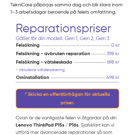
TekniCare påbörjas samma dag och blir klara inom
1–3 arbetsdagar beroende på felets omfattning.
Reparationspriser
Gäller för din modell: Gen 1, Gen 2, Gen 3
Felsökning
0 kr
Felsökning - avbruten reparation
398 kr
Felsökning - vätskeskada
698 kr
- inkluderar vätskesanering.
Ominstallation
498 kr
* Skicka en offertförfrågan för aktuella
priser.
Ovan är de vanligaste felen vi åtgärdar på din
Lenovo ThinkPad P15s / P16s
. Självklart kan vi
utföra mer avancerade reparationer så som