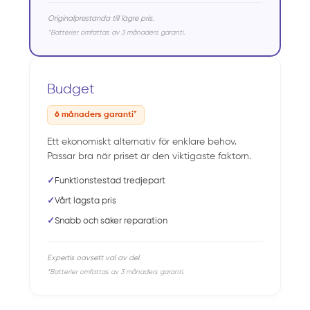
Originalprestanda till lägre pris.
*Batterier omfattas av 3 månaders garanti.
Budget
6 månaders garanti*
Ett ekonomiskt alternativ för enklare behov.
Passar bra när priset är den viktigaste faktorn.
✓
Funktionstestad tredjepart
✓
Vårt lägsta pris
✓
Snabb och säker reparation
Expertis oavsett val av del.
*Batterier omfattas av 3 månaders garanti.