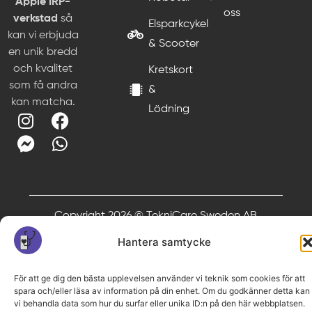
Apple IRP-
oss
verkstad
så
Elsparkcykel
kan vi erbjuda
& Scooter
en unik bredd
och kvalitet
Kretskort
som få andra
&
kan matcha.
Lödning
Copyright 2026 © TekniCare Sweden AB
Hantera samtycke
För att ge dig den bästa upplevelsen använder vi teknik som cookies för att
spara och/eller läsa av information på din enhet. Om du godkänner detta kan
vi behandla data som hur du surfar eller unika ID:n på den här webbplatsen.