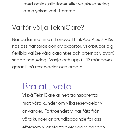
med ominstallationer eller vätskesanering
om olyckan varit framme.
Varför välja TekniCare?
När du lämnar in din Lenovo ThinkPad P15s / P16s
hos oss hanteras den av experter. Vi erbjuder dig
flexibla val (se våra garantier och alternativ ovan),
snabb hantering i Växjö och upp till 12 månaders
garanti på reservdelar och arbete.
Bra att veta
Vi på TekniCare är helt transparenta
mot våra kunder om vilka reservdelar vi
använder. Förtroendet vi har fått från
våra kunder är grundläggande för oss
eftersom vi är stolta över vad vi gör och